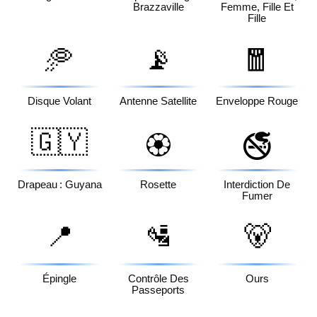
Brazzaville
Femme, Fille Et
Fille
🥏
📡
🧧
Disque Volant
Antenne Satellite
Enveloppe Rouge
🇬🇾
🏵️
🚭
Drapeau : Guyana
Rosette
Interdiction De
Fumer
📍
🛂
🐻
Épingle
Contrôle Des
Ours
Passeports