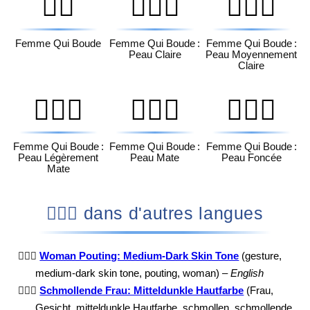
🙎‍♀️
🙎🏻‍♀️
🙎🏼‍♀️
Femme Qui Boude
Femme Qui Boude :
Femme Qui Boude :
Peau Claire
Peau Moyennement
Claire
🙎🏽‍♀️
🙎🏾‍♀️
🙎🏿‍♀️
Femme Qui Boude :
Femme Qui Boude :
Femme Qui Boude :
Peau Légèrement
Peau Mate
Peau Foncée
Mate
🙎🏾‍♀️ dans d'autres langues
🙎🏾‍♀️
Woman Pouting: Medium-Dark Skin Tone
(gesture,
medium-dark skin tone, pouting, woman) –
English
🙎🏾‍♀️
Schmollende Frau: Mitteldunkle Hautfarbe
(Frau,
Gesicht, mitteldunkle Hautfarbe, schmollen, schmollende