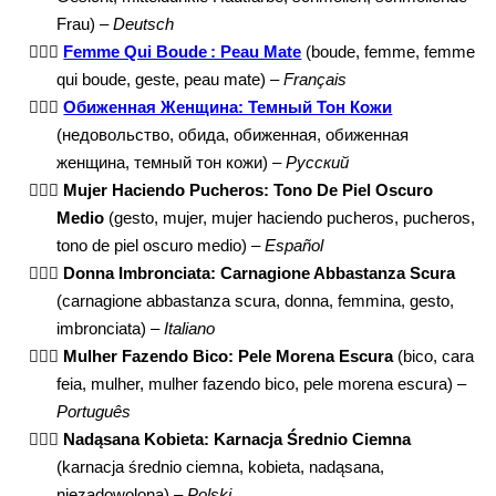
Frau) –
Deutsch
🙎🏾‍♀️
Femme Qui Boude : Peau Mate
(boude, femme, femme
qui boude, geste, peau mate) –
Français
🙎🏾‍♀️
Обиженная Женщина: Темный Тон Кожи
(недовольство, обида, обиженная, обиженная
женщина, темный тон кожи) –
Русский
🙎🏾‍♀️
Mujer Haciendo Pucheros: Tono De Piel Oscuro
Medio
(gesto, mujer, mujer haciendo pucheros, pucheros,
tono de piel oscuro medio) –
Español
🙎🏾‍♀️
Donna Imbronciata: Carnagione Abbastanza Scura
(carnagione abbastanza scura, donna, femmina, gesto,
imbronciata) –
Italiano
🙎🏾‍♀️
Mulher Fazendo Bico: Pele Morena Escura
(bico, cara
feia, mulher, mulher fazendo bico, pele morena escura) –
Português
🙎🏾‍♀️
Nadąsana Kobieta: Karnacja Średnio Ciemna
(karnacja średnio ciemna, kobieta, nadąsana,
niezadowolona) –
Polski