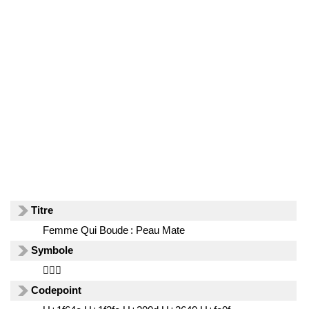
Titre
Femme Qui Boude : Peau Mate
Symbole
🙎🏾‍♀️
Codepoint