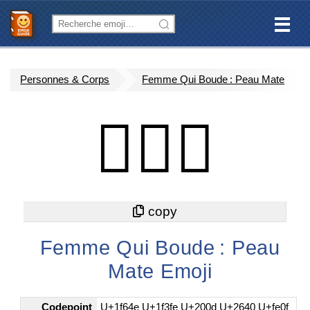
Personnes & Corps
Femme Qui Boude : Peau Mate
🙎🏾‍♀️
Femme Qui Boude : Peau
Mate Emoji
Codepoint
U+1f64e U+1f3fe U+200d U+2640 U+fe0f