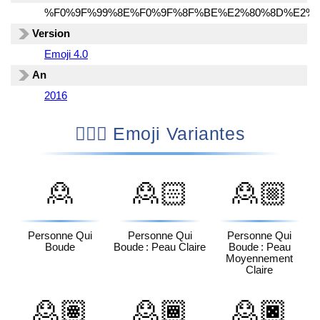
%F0%9F%99%8E%F0%9F%8F%BE%E2%80%8D%E2%9
Version
Emoji 4.0
An
2016
🙎🏾‍♀️ Emoji Variantes
🙎
🙎🏻
🙎🏼
Personne Qui
Personne Qui
Personne Qui
Boude
Boude : Peau Claire
Boude : Peau
Moyennement
Claire
🙎🏽
🙎🏾
🙎🏿