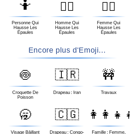
🤷
🤷‍♂️
🤷‍♀️
Personne Qui
Homme Qui
Femme Qui
Hausse Les
Hausse Les
Hausse Les
Épaules
Épaules
Épaules
Encore plus d'Emoji...
🍥
🇮🇷
🚧
Croquette De
Drapeau : Iran
Travaux
Poisson
🥱
🇨🇬
👩‍👩‍👧‍
Visage Bâillant
Drapeau : Congo-
Famille : Femme,