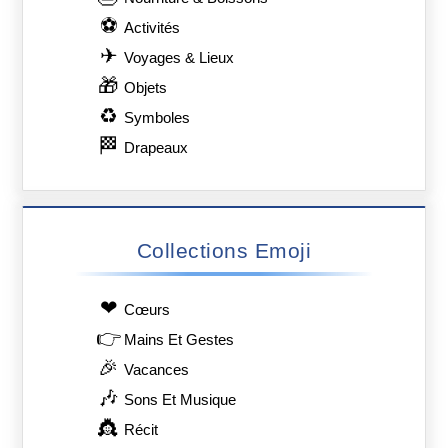
⚽
Activités
✈
Voyages & Lieux
🎁
Objets
♻
Symboles
🏁
Drapeaux
Collections Emoji
❤
Сœurs
👉
Mains Et Gestes
🎉
Vacances
🎶
Sons Et Musique
👸
Récit