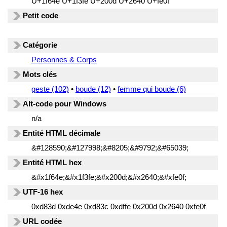
U+1f64e U+1f3fe U+200d U+2640 U+fe0f
Petit code
Catégorie
Personnes & Corps
Mots clés
geste (102)
•
boude (12)
•
femme qui boude (6)
Alt-code pour Windows
n/a
Entité HTML décimale
&#128590;&#127998;&#8205;&#9792;&#65039;
Entité HTML hex
&#x1f64e;&#x1f3fe;&#x200d;&#x2640;&#xfe0f;
UTF-16 hex
0xd83d 0xde4e 0xd83c 0xdffe 0x200d 0x2640 0xfe0f
URL codée