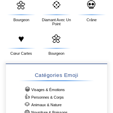
🌼
💠
💀
Bourgeon
Diamant Avec Un
Crâne
Point
♥️
🌼
Cœur Cartes
Bourgeon
Catégories Emoji
😀
Visages & Émotions
👍
Personnes & Corps
🐶
Animaux & Nature
🎂
Nourriture & Boissons