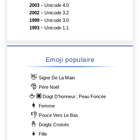
2003
–
Unicode 4.0
2002
–
Unicode 3.2
1999
–
Unicode 3.0
1993
–
Unicode 1.1
Emoji populaire
👋
Signe De La Main
🎅
Père Noël
🖕🏿
Doigt D’honneur : Peau Foncée
👩
Femme
👎
Pouce Vers Le Bas
🤞
Doigts Croisés
👧
Fille