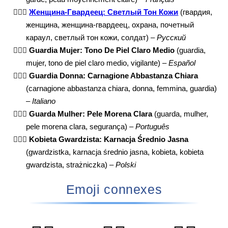
💂🏼‍♀️
Женщина-Гвардеец: Светлый Тон Кожи
(гвардия,
женщина, женщина-гвардеец, охрана, почетный
караул, светлый тон кожи, солдат) –
Русский
💂🏼‍♀️
Guardia Mujer: Tono De Piel Claro Medio
(guardia,
mujer, tono de piel claro medio, vigilante) –
Español
💂🏼‍♀️
Guardia Donna: Carnagione Abbastanza Chiara
(carnagione abbastanza chiara, donna, femmina, guardia)
–
Italiano
💂🏼‍♀️
Guarda Mulher: Pele Morena Clara
(guarda, mulher,
pele morena clara, segurança) –
Português
💂🏼‍♀️
Kobieta Gwardzista: Karnacja Średnio Jasna
(gwardzistka, karnacja średnio jasna, kobieta, kobieta
gwardzista, strażniczka) –
Polski
Emoji connexes