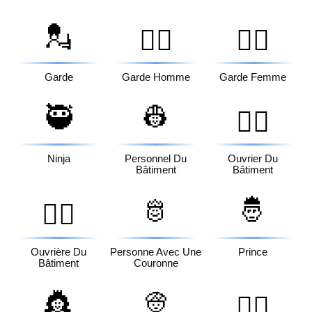
💂
💂‍♂️
💂‍♀️
Garde
Garde Homme
Garde Femme
🥷
👷
👷‍♂️
Ninja
Personnel Du
Ouvrier Du
Bâtiment
Bâtiment
🫅
🤴
👷‍♀️
Ouvrière Du
Personne Avec Une
Prince
Bâtiment
Couronne
👸
👳
👳‍♂️