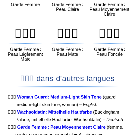
Garde Femme
Garde Femme :
Garde Femme :
Peau Claire
Peau Moyennement
Claire
💂🏽‍♀️
💂🏾‍♀️
💂🏿‍♀️
Garde Femme :
Garde Femme :
Garde Femme :
Peau Légèrement
Peau Mate
Peau Foncée
Mate
💂🏼‍♀️ dans d'autres langues
💂🏼‍♀️
Woman Guard: Medium-Light Skin Tone
(guard,
medium-light skin tone, woman) –
English
💂🏼‍♀️
Wachsoldatin: Mittelhelle Hautfarbe
(Buckingham
Palace, mittelhelle Hautfarbe, Wachsoldatin) –
Deutsch
💂🏼‍♀️
Garde Femme : Peau Moyennement Claire
(femme,
garde, peau moyennement claire) –
Français