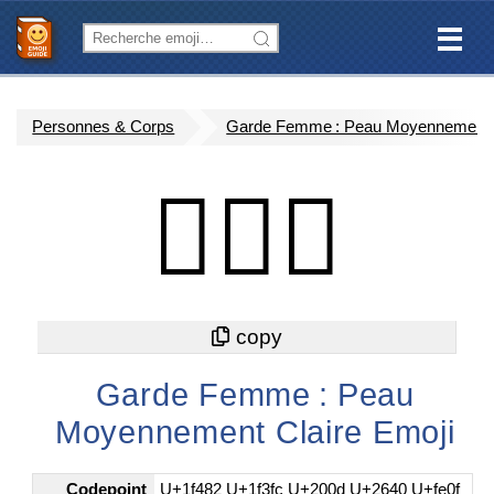
Personnes & Corps
Garde Femme : Peau Moyennement 
💂🏼‍♀️
Garde Femme : Peau
Moyennement Claire Emoji
Codepoint
U+1f482 U+1f3fc U+200d U+2640 U+fe0f