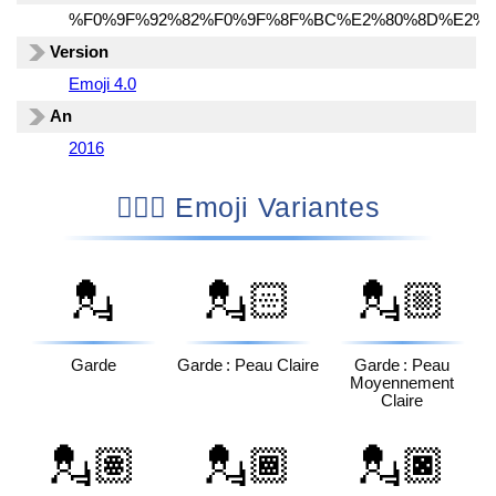
%F0%9F%92%82%F0%9F%8F%BC%E2%80%8D%E2%9
Version
Emoji 4.0
An
2016
💂🏼‍♀️ Emoji Variantes
💂
💂🏻
💂🏼
Garde
Garde : Peau Claire
Garde : Peau
Moyennement
Claire
💂🏽
💂🏾
💂🏿