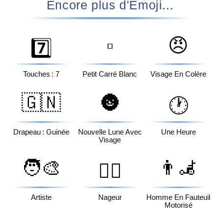
Encore plus d'Emoji...
▫️
😠
7️⃣
Touches : 7
Petit Carré Blanc
Visage En Colère
🇬🇳
🌚
🕐
Drapeau : Guinée
Nouvelle Lune Avec
Une Heure
Visage
🧑‍🎨
👨‍🦼
🏊‍♂️
Artiste
Nageur
Homme En Fauteuil
Motorisé