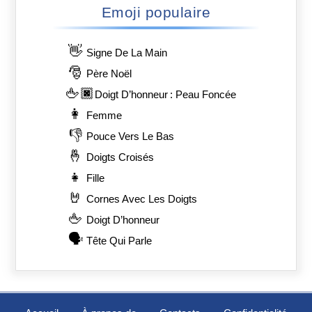
Emoji populaire
👋
Signe De La Main
🎅
Père Noël
🖕🏿
Doigt D’honneur : Peau Foncée
👩
Femme
👎
Pouce Vers Le Bas
🤞
Doigts Croisés
👧
Fille
🤘
Cornes Avec Les Doigts
🖕
Doigt D’honneur
🗣️
Tête Qui Parle