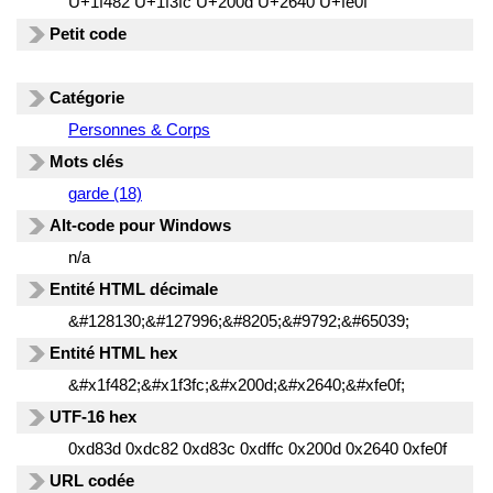
U+1f482 U+1f3fc U+200d U+2640 U+fe0f
Petit code
Catégorie
Personnes & Corps
Mots clés
garde (18)
Alt-code pour Windows
n/a
Entité HTML décimale
&#128130;&#127996;&#8205;&#9792;&#65039;
Entité HTML hex
&#x1f482;&#x1f3fc;&#x200d;&#x2640;&#xfe0f;
UTF-16 hex
0xd83d 0xdc82 0xd83c 0xdffc 0x200d 0x2640 0xfe0f
URL codée