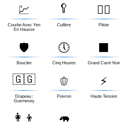
🥄
💹
🧑‍✈️
Courbe Avec Yen
Cuillère
Pilote
En Hausse
🛡️
🕔
⬛
Bouclier
Cinq Heures
Grand Carré Noir
🇬🇬
🫑
⚡
Drapeau :
Poivron
Haute Tension
Guernesey
👩‍👦
🦛