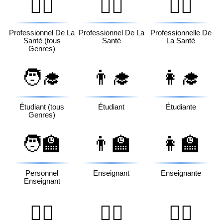
🧑‍⚕️
👨‍⚕️
👩‍⚕️
Professionnel De La
Professionnel De La
Professionnelle De
Santé (tous
Santé
La Santé
Genres)
🧑‍🎓
👨‍🎓
👩‍🎓
Étudiant (tous
Étudiant
Étudiante
Genres)
🧑‍🏫
👨‍🏫
👩‍🏫
Personnel
Enseignant
Enseignante
Enseignant
🧑‍⚖️
👨‍⚖️
👩‍⚖️