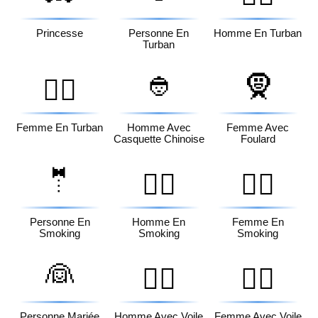
Princesse
Personne En
Homme En Turban
Turban
👲
🧕
👳‍♀️
Femme En Turban
Homme Avec
Femme Avec
Casquette Chinoise
Foulard
🤵
🤵‍♂️
🤵‍♀️
Personne En
Homme En
Femme En
Smoking
Smoking
Smoking
👰
👰‍♂️
👰‍♀️
Personne Mariée
Homme Avec Voile
Femme Avec Voile