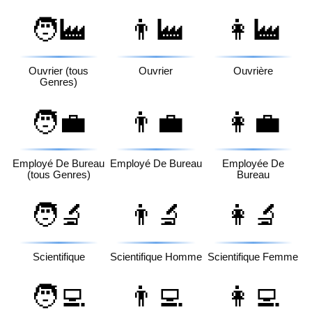
🧑‍🏭
👨‍🏭
👩‍🏭
Ouvrier (tous
Ouvrier
Ouvrière
Genres)
🧑‍💼
👨‍💼
👩‍💼
Employé De Bureau
Employé De Bureau
Employée De
(tous Genres)
Bureau
🧑‍🔬
👨‍🔬
👩‍🔬
Scientifique
Scientifique Homme
Scientifique Femme
🧑‍💻
👨‍💻
👩‍💻