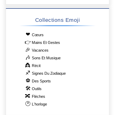
Collections Emoji
❤
Сœurs
👉
Mains Et Gestes
🎉
Vacances
🎶
Sons Et Musique
👸
Récit
♐
Signes Du Zodiaque
⚽
Des Sports
🛠
Outils
🔀
Flèches
🕐
L'horloge