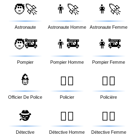
🧑‍🚀
👨‍🚀
👩‍🚀
Astronaute
Astronaute Homme
Astronaute Femme
🧑‍🚒
👨‍🚒
👩‍🚒
Pompier
Pompier Homme
Pompier Femme
👮
👮‍♂️
👮‍♀️
Officier De Police
Policier
Policière
🕵️
🕵️‍♂️
🕵️‍♀️
Détective
Détective Homme
Détective Femme