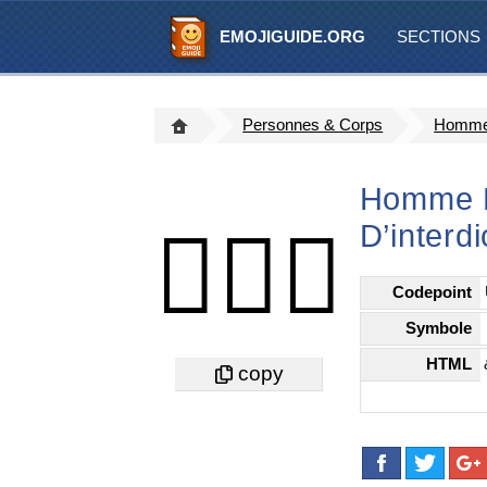
EMOJIGUIDE.ORG
SECTIONS
Personnes & Corps
Homme 
Homme F
D’interd
🙅🏾‍♂️
Codepoint
Symbole
HTML