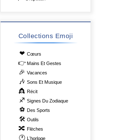
Collections Emoji
❤
Сœurs
👉
Mains Et Gestes
🎉
Vacances
🎶
Sons Et Musique
👸
Récit
♐
Signes Du Zodiaque
⚽
Des Sports
🛠
Outils
🔀
Flèches
🕐
L'horloge