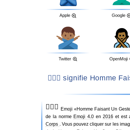
Apple
Google
Twitter
OpenMoji
🙅🏾‍♂️ signifie Homme Faisant Un Geste D’interdiction : Peau
🙅🏾‍♂️
Emoji «Homme Faisant Un Geste D
de la norme
Emoji 4.0
en
2016
et est 
Corps
. Vous pouvez cliquer sur les ima