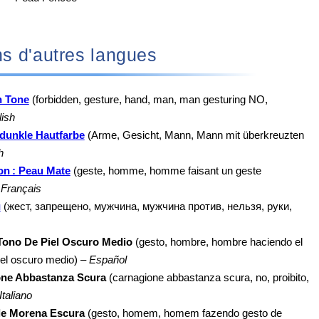
♂️ dans d'autres langues
n Tone
(forbidden, gesture, hand, man, man gesturing NO,
lish
dunkle Hautfarbe
(Arme, Gesicht, Mann, Mann mit überkreuzten
h
on : Peau Mate
(geste, homme, homme faisant un geste
–
Français
и
(жест, запрещено, мужчина, мужчина против, нельзя, руки,
Tono De Piel Oscuro Medio
(gesto, hombre, hombre haciendo el
iel oscuro medio) –
Español
one Abbastanza Scura
(carnagione abbastanza scura, no, proibito,
Italiano
e Morena Escura
(gesto, homem, homem fazendo gesto de