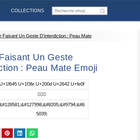
COLLECTIONS
Faisant Un Geste D’interdiction : Peau Mate
aisant Un Geste
iction : Peau Mate Emoji
U+1f645 U+1f3fe U+200d U+2642 U+fe0f
🙅🏾‍♂️
&#128581;&#127998;&#8205;&#9794;&#6
5039;