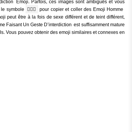
iction Emoji. Parfois, ces images sont ambiguës et vous
z le symbole
🙅🏾‍♂️
pour copier et coller des Emoji Homme
i peut être à la fois de sexe différent et de teint différent,
mme Faisant Un Geste D’interdiction est suffisamment mature
eils. Vous pouvez obtenir des emoji similaires et connexes en