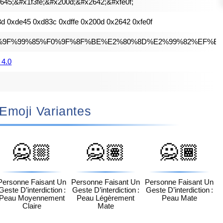
645;&#x1f3fe;&#x200d;&#x2642;&#xfe0f;
d 0xde45 0xd83c 0xdffe 0x200d 0x2642 0xfe0f
%9F%99%85%F0%9F%8F%BE%E2%80%8D%E2%99%82%EF%B8
 4.0
🏾‍♂️ Emoji Variantes
🙅🏼
🙅🏽
🙅🏾
Personne Faisant Un
Personne Faisant Un
Personne Faisant Un
Geste D’interdiction :
Geste D’interdiction :
Geste D’interdiction :
Peau Moyennement
Peau Légèrement
Peau Mate
Claire
Mate