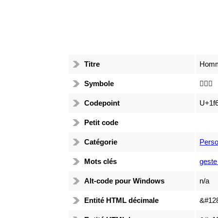
Titre
Homme
Symbole
🙅🏾‍♂️
Codepoint
U+1f
Petit code
Catégorie
Pers
Mots clés
geste
Alt-code pour Windows
n/a
Entité HTML décimale
&#12