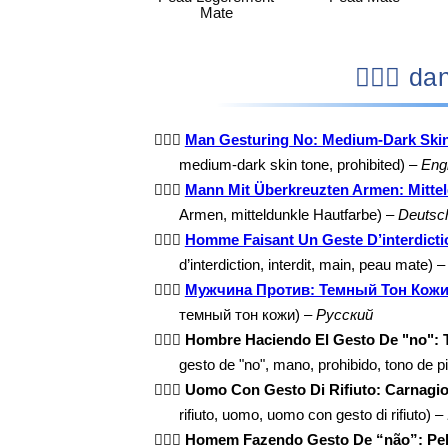
Mate
🙅🏾‍
🙅🏾‍♂️
Man Gesturing No: Medium-Dark Ski
medium-dark skin tone, prohibited) –
Eng
🙅🏾‍♂️
Mann Mit Überkreuzten Armen: Mittel
Armen, mitteldunkle Hautfarbe) –
Deutsc
🙅🏾‍♂️
Homme Faisant Un Geste D’interdicti
d’interdiction, interdit, main, peau mate) 
🙅🏾‍♂️
Мужчина Против: Темный Тон Кож
темный тон кожи) –
Русский
🙅🏾‍♂️
Hombre Haciendo El Gesto De "no": 
gesto de "no", mano, prohibido, tono de p
🙅🏾‍♂️
Uomo Con Gesto Di Rifiuto: Carnagi
rifiuto, uomo, uomo con gesto di rifiuto) –
🙅🏾‍♂️
Homem Fazendo Gesto De “não”: Pel