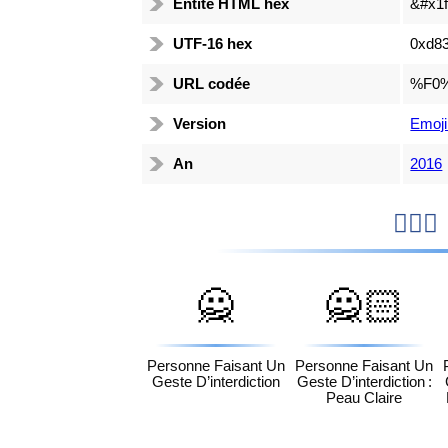
Entité HTML hex
&#x1f
UTF-16 hex
0xd83
URL codée
%F0
Version
Emoji
An
2016

🙅
🙅🏻
Personne Faisant Un
Personne Faisant Un
Geste D’interdiction
Geste D’interdiction :
Peau Claire