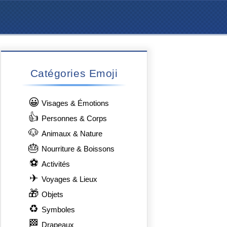
Catégories Emoji
😀
Visages & Émotions
👍
Personnes & Corps
🐶
Animaux & Nature
🎂
Nourriture & Boissons
⚽
Activités
✈
Voyages & Lieux
🎁
Objets
♻
Symboles
🏁
Drapeaux