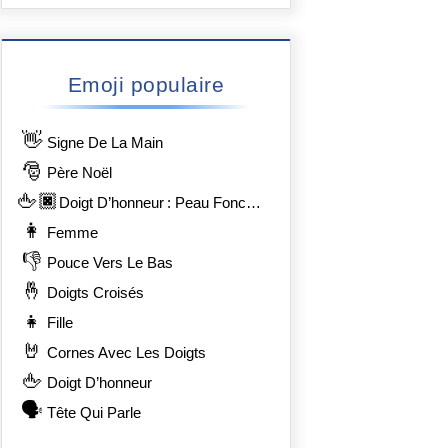
Emoji populaire
👋
Signe De La Main
🎅
Père Noël
🖕🏿
Doigt D’honneur : Peau Foncée
👩
Femme
👎
Pouce Vers Le Bas
🤞
Doigts Croisés
👧
Fille
🤘
Cornes Avec Les Doigts
🖕
Doigt D’honneur
🗣️
Tête Qui Parle