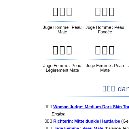
👨🏾‍⚖️
👨🏿‍⚖️
Juge Homme : Peau
Juge Homme : Peau
Mate
Foncée
👩🏽‍⚖️
👩🏾‍⚖️
Juge Femme : Peau
Juge Femme : Peau
Légèrement Mate
Mate
👩🏾‍
👩🏾‍⚖️
Woman Judge: Medium-Dark Skin To
English
👩🏾‍⚖️
Richterin: Mitteldunkle Hautfarbe
(Ger
👩🏾‍⚖️
Juge Femme : Peau Mate
(balance, fe