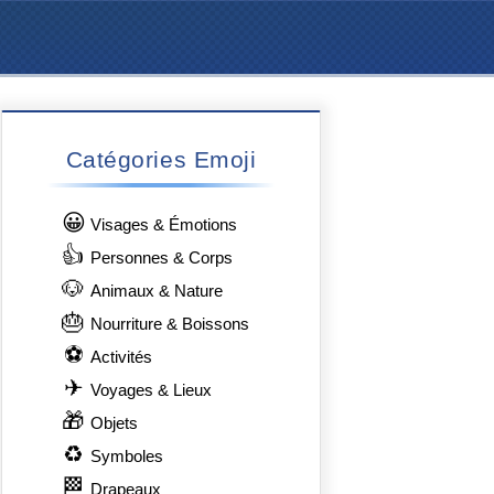
Catégories Emoji
😀
Visages & Émotions
👍
Personnes & Corps
🐶
Animaux & Nature
🎂
Nourriture & Boissons
⚽
Activités
✈
Voyages & Lieux
🎁
Objets
♻
Symboles
🏁
Drapeaux