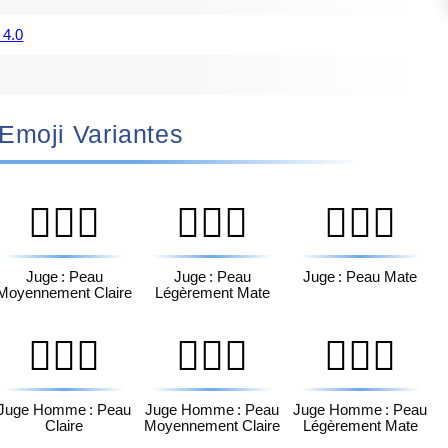
 4.0
🏾‍⚖️ Emoji Variantes
🧑🏼‍⚖️
🧑🏽‍⚖️
🧑🏾‍⚖️
Juge : Peau
Juge : Peau
Juge : Peau Mate
Moyennement Claire
Légèrement Mate
👨🏻‍⚖️
👨🏼‍⚖️
👨🏽‍⚖️
Juge Homme : Peau
Juge Homme : Peau
Juge Homme : Peau
Claire
Moyennement Claire
Légèrement Mate