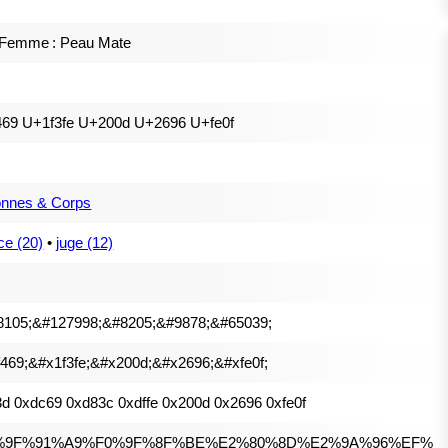
 Femme : Peau Mate
469 U+1f3fe U+200d U+2696 U+fe0f
onnes & Corps
ce (20)
•
juge (12)
8105;&#127998;&#8205;&#9878;&#65039;
469;&#x1f3fe;&#x200d;&#x2696;&#xfe0f;
d 0xdc69 0xd83c 0xdffe 0x200d 0x2696 0xfe0f
%9F%91%A9%F0%9F%8F%BE%E2%80%8D%E2%9A%96%EF%B