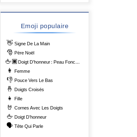
Emoji populaire
👋
Signe De La Main
🎅
Père Noël
🖕🏿
Doigt D’honneur : Peau Foncée
👩
Femme
👎
Pouce Vers Le Bas
🤞
Doigts Croisés
👧
Fille
🤘
Cornes Avec Les Doigts
🖕
Doigt D’honneur
🗣️
Tête Qui Parle
8%8F