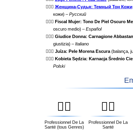
👩🏾‍⚖️
Женщина-Судья: Темный Тон Кожи
кожи) –
Русский
👩🏾‍⚖️
Fiscal Mujer: Tono De Piel Oscuro Me
oscuro medio) –
Español
👩🏾‍⚖️
Giudice Donna: Carnagione Abbastan
giustizia) –
Italiano
👩🏾‍⚖️
Juíza: Pele Morena Escura
(balança, j
👩🏾‍⚖️
Kobieta Sędzia: Karnacja Średnio Ci
Polski
Em
🧑‍⚕️
👨‍⚕️
Professionnel De La
Professionnel De La
Santé (tous Genres)
Santé