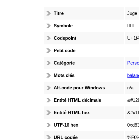
Titre
Juge
Symbole
👩🏾‍⚖️
Codepoint
U+1f
Petit code
Catégorie
Pers
Mots clés
balan
Alt-code pour Windows
n/a
Entité HTML décimale
&#12
Entité HTML hex
&#x1f
UTF-16 hex
0xd83
URL codée
%F0