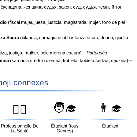
(женщина, женщина-судья, закон, суд, судья, темный тон
dio
(fiscal mujer, jueza, justicia, magistrada, mujer, tono de piel
za Scura
(bilancia, carnagione abbastanza scura, donna, giudice,
uíza, justiça, mulher, pele morena escura) –
Português
emna
(karnacja średnio ciemna, kobieta, kobieta sędzia, sędzina) –
oji connexes
🧑‍🎓
👨‍🎓
👩‍⚕️
Professionnelle De
Étudiant (tous
Étudiant
La Santé
Genres)