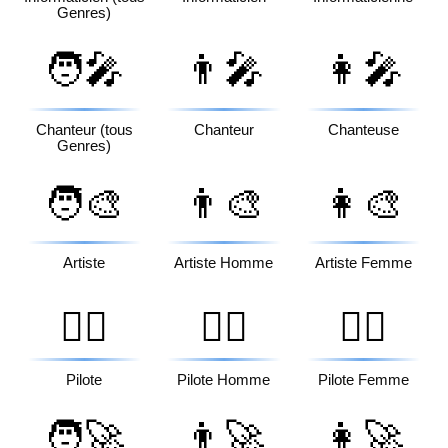
Genres)
🧑‍🎤
👨‍🎤
👩‍🎤
Chanteur (tous
Chanteur
Chanteuse
Genres)
🧑‍🎨
👨‍🎨
👩‍🎨
Artiste
Artiste Homme
Artiste Femme
🧑‍✈️
👨‍✈️
👩‍✈️
Pilote
Pilote Homme
Pilote Femme
🧑‍🚀
👨‍🚀
👩‍🚀