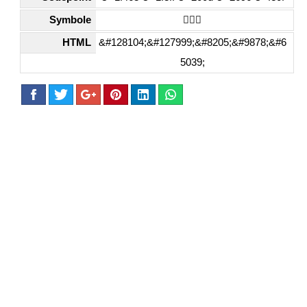
Symbole
👨🏿‍⚖️
HTML
&#128104;&#127999;&#8205;&#9878;&#6
5039;