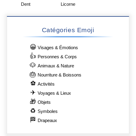
Dent
Licorne
Catégories Emoji
😀
Visages & Émotions
👍
Personnes & Corps
🐶
Animaux & Nature
🎂
Nourriture & Boissons
⚽
Activités
✈
Voyages & Lieux
🎁
Objets
♻
Symboles
🏁
Drapeaux