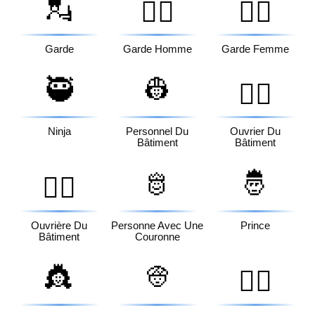
💂
💂‍♂️
💂‍♀️
Garde
Garde Homme
Garde Femme
🥷
👷
👷‍♂️
Ninja
Personnel Du
Ouvrier Du
Bâtiment
Bâtiment
🫅
🤴
👷‍♀️
Ouvrière Du
Personne Avec Une
Prince
Bâtiment
Couronne
👸
👳
👳‍♂️