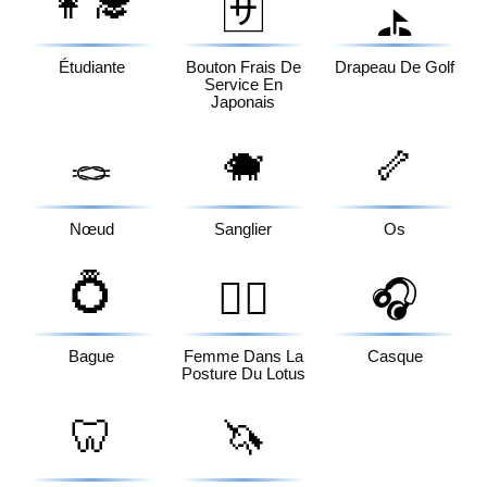
👩‍🎓
🈂️
⛳
Étudiante
Bouton Frais De
Drapeau De Golf
Service En
Japonais
🐗
🦴
🪢
Nœud
Sanglier
Os
💍
🧘‍♀️
🎧
Bague
Femme Dans La
Casque
Posture Du Lotus
🦷
🦄