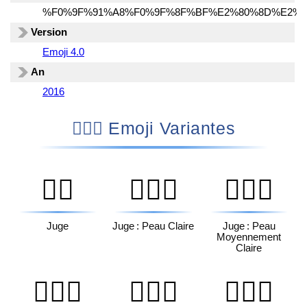
%F0%9F%91%A8%F0%9F%8F%BF%E2%80%8D%E2%9
Version
Emoji 4.0
An
2016
👨🏿‍⚖️ Emoji Variantes
🧑‍⚖️
🧑🏻‍⚖️
🧑🏼‍⚖️
Juge
Juge : Peau Claire
Juge : Peau
Moyennement
Claire
🧑🏽‍⚖️
🧑🏾‍⚖️
🧑🏿‍⚖️