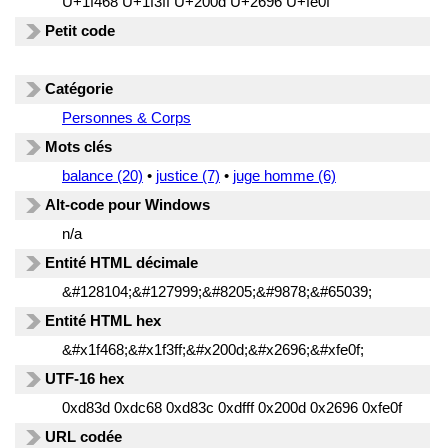
U+1f468 U+1f3ff U+200d U+2696 U+fe0f
Petit code
Catégorie
Personnes & Corps
Mots clés
balance (20)
•
justice (7)
•
juge homme (6)
Alt-code pour Windows
n/a
Entité HTML décimale
&#128104;&#127999;&#8205;&#9878;&#65039;
Entité HTML hex
&#x1f468;&#x1f3ff;&#x200d;&#x2696;&#xfe0f;
UTF-16 hex
0xd83d 0xdc68 0xd83c 0xdfff 0x200d 0x2696 0xfe0f
URL codée