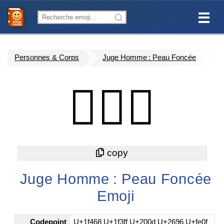
Personnes & Corps
Juge Homme : Peau Foncée
👨🏿‍⚖️
Juge Homme : Peau Foncée
Emoji
Codepoint
U+1f468 U+1f3ff U+200d U+2696 U+fe0f