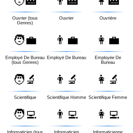
🧑‍🏭
👨‍🏭
👩‍🏭
Ouvrier (tous
Ouvrier
Ouvrière
Genres)
🧑‍💼
👨‍💼
👩‍💼
Employé De Bureau
Employé De Bureau
Employée De
(tous Genres)
Bureau
🧑‍🔬
👨‍🔬
👩‍🔬
Scientifique
Scientifique Homme
Scientifique Femme
🧑‍💻
👨‍💻
👩‍💻
Informaticien (tous
Informaticien
Informaticienne