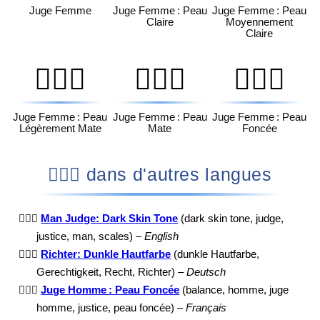
Juge Femme
Juge Femme : Peau
Juge Femme : Peau
Claire
Moyennement
Claire
👩🏽‍⚖️
👩🏾‍⚖️
👩🏿‍⚖️
Juge Femme : Peau
Juge Femme : Peau
Juge Femme : Peau
Légèrement Mate
Mate
Foncée
👨🏿‍⚖️ dans d'autres langues
👨🏿‍⚖️
Man Judge: Dark Skin Tone
(dark skin tone, judge,
justice, man, scales) –
English
👨🏿‍⚖️
Richter: Dunkle Hautfarbe
(dunkle Hautfarbe,
Gerechtigkeit, Recht, Richter) –
Deutsch
👨🏿‍⚖️
Juge Homme : Peau Foncée
(balance, homme, juge
homme, justice, peau foncée) –
Français