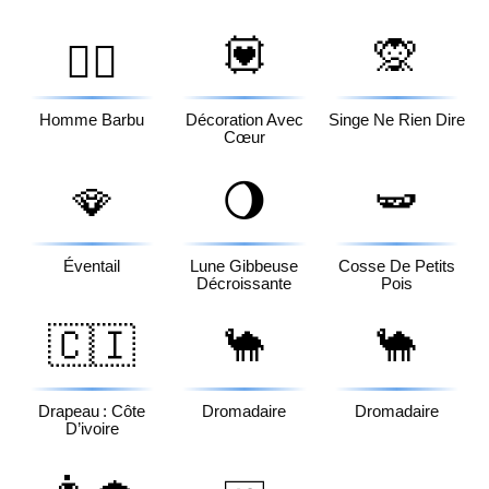
💟
🙊
🧔‍♂️
Homme Barbu
Décoration Avec
Singe Ne Rien Dire
Cœur
🪭
🌖
🫛
Éventail
Lune Gibbeuse
Cosse De Petits
Décroissante
Pois
🇨🇮
🐪
🐪
Drapeau : Côte
Dromadaire
Dromadaire
D’ivoire