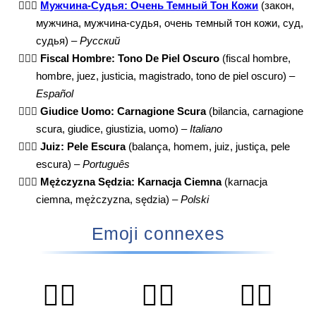
👨🏿‍⚖️
Мужчина-Судья: Очень Темный Тон Кожи
(закон,
мужчина, мужчина-судья, очень темный тон кожи, суд,
судья) –
Русский
👨🏿‍⚖️
Fiscal Hombre: Tono De Piel Oscuro
(fiscal hombre,
hombre, juez, justicia, magistrado, tono de piel oscuro) –
Español
👨🏿‍⚖️
Giudice Uomo: Carnagione Scura
(bilancia, carnagione
scura, giudice, giustizia, uomo) –
Italiano
👨🏿‍⚖️
Juiz: Pele Escura
(balança, homem, juiz, justiça, pele
escura) –
Português
👨🏿‍⚖️
Mężczyzna Sędzia: Karnacja Ciemna
(karnacja
ciemna, mężczyzna, sędzia) –
Polski
Emoji connexes
🧑‍⚕️
👨‍⚕️
👩‍⚕️