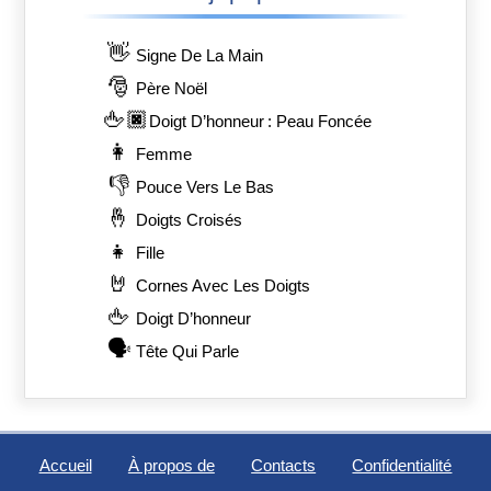
👋
Signe De La Main
🎅
Père Noël
🖕🏿
Doigt D’honneur : Peau Foncée
👩
Femme
👎
Pouce Vers Le Bas
🤞
Doigts Croisés
👧
Fille
🤘
Cornes Avec Les Doigts
🖕
Doigt D’honneur
🗣️
Tête Qui Parle
Accueil
À propos de
Contacts
Confidentialité