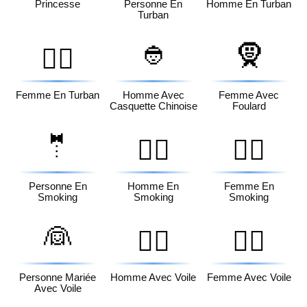
Princesse
Personne En
Homme En Turban
Turban
👲
🧕
👳‍♀️
Femme En Turban
Homme Avec
Femme Avec
Casquette Chinoise
Foulard
🤵
🤵‍♂️
🤵‍♀️
Personne En
Homme En
Femme En
Smoking
Smoking
Smoking
👰
👰‍♂️
👰‍♀️
Personne Mariée
Homme Avec Voile
Femme Avec Voile
Avec Voile