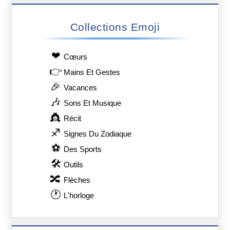
Collections Emoji
❤
Сœurs
👉
Mains Et Gestes
🎉
Vacances
🎶
Sons Et Musique
👸
Récit
♐
Signes Du Zodiaque
⚽
Des Sports
🛠
Outils
🔀
Flèches
🕐
L'horloge