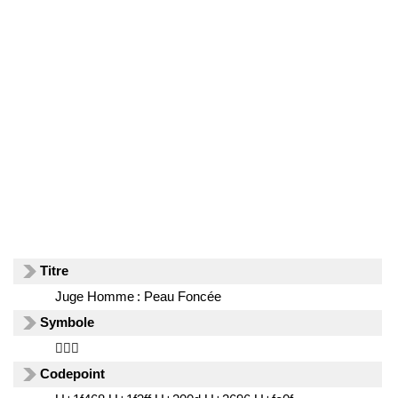
Titre
Juge Homme : Peau Foncée
Symbole
👨🏿‍⚖️
Codepoint