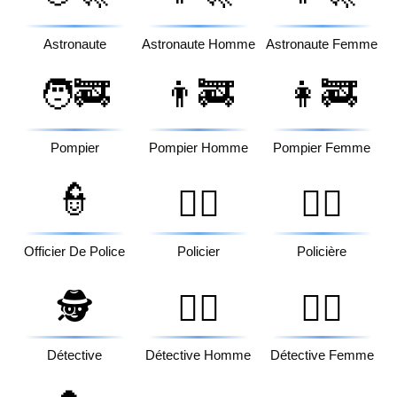
Astronaute
Astronaute Homme
Astronaute Femme
🧑‍🚒
👨‍🚒
👩‍🚒
Pompier
Pompier Homme
Pompier Femme
👮
👮‍♂️
👮‍♀️
Officier De Police
Policier
Policière
🕵️
🕵️‍♂️
🕵️‍♀️
Détective
Détective Homme
Détective Femme