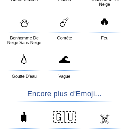
Neige
🔥
⛄
☄️
Bonhomme De
Comète
Feu
Neige Sans Neige
💧
🌊
Goutte D’eau
Vague
Encore plus d'Emoji...
🧳
🇬🇺
☠️