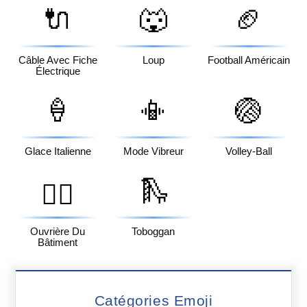
🔌
🐺
🏈
Câble Avec Fiche
Loup
Football Américain
Électrique
🍦
📳
🏐
Glace Italienne
Mode Vibreur
Volley-Ball
🛝
👷‍♀️
Ouvrière Du
Toboggan
Bâtiment
Catégories Emoji