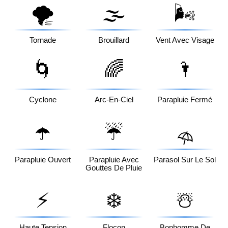
🌪️
🌫️
🌬️
Tornade
Brouillard
Vent Avec Visage
🌀
🌈
🌂
Cyclone
Arc-En-Ciel
Parapluie Fermé
☂️
☔
⛱️
Parapluie Ouvert
Parapluie Avec
Parasol Sur Le Sol
Gouttes De Pluie
⚡
❄️
☃️
Haute Tension
Flocon
Bonhomme De