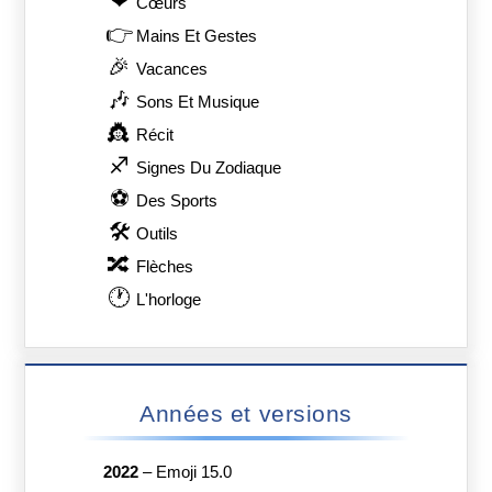
❤
Сœurs
👉
Mains Et Gestes
🎉
Vacances
🎶
Sons Et Musique
👸
Récit
♐
Signes Du Zodiaque
⚽
Des Sports
🛠
Outils
🔀
Flèches
🕐
L'horloge
Années et versions
2022
–
Emoji 15.0