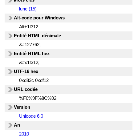
lune (15)
Alt-code pour Windows
Alt+1f312
Entité HTML décimale
&#127762;
Entité HTML hex
&#x1f312;
UTF-16 hex
0xd83c 0xdf12
URL codée
%F0%9F%8C%92
Version
Unicode 6.0
An
2010