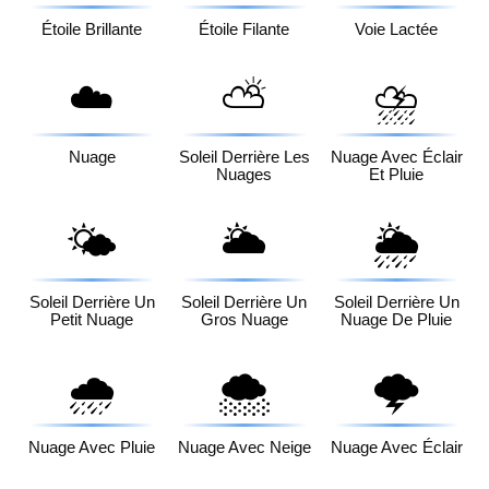
Étoile Brillante
Étoile Filante
Voie Lactée
☁️
⛅
⛈️
Nuage
Soleil Derrière Les
Nuage Avec Éclair
Nuages
Et Pluie
🌤️
🌥️
🌦️
Soleil Derrière Un
Soleil Derrière Un
Soleil Derrière Un
Petit Nuage
Gros Nuage
Nuage De Pluie
🌧️
🌨️
🌩️
Nuage Avec Pluie
Nuage Avec Neige
Nuage Avec Éclair