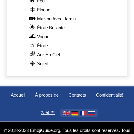
🔥
Feu
❄️
Flocon
🏡
Maison Avec Jardin
🌟
Étoile Brillante
🌊
Vague
⭐
Étoile
🌈
Arc-En-Ciel
☀️
Soleil
Accueil
À propos de
Contacts
Confidentialité
®️ et ™
© 2018-2023 EmojiGuide.org. Tous les droits sont réservés. Tous