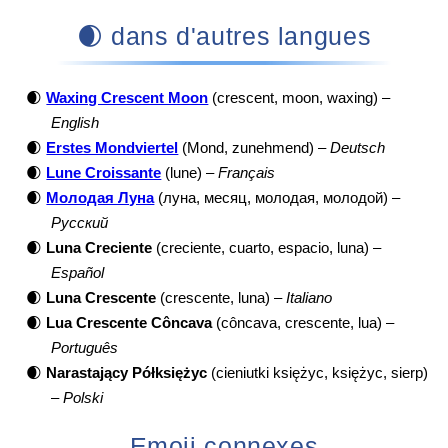
🌒 dans d'autres langues
🌒
Waxing Crescent Moon
(crescent, moon, waxing) –
English
🌒
Erstes Mondviertel
(Mond, zunehmend) –
Deutsch
🌒
Lune Croissante
(lune) –
Français
🌒
Молодая Луна
(луна, месяц, молодая, молодой) –
Русский
🌒
Luna Creciente
(creciente, cuarto, espacio, luna) –
Español
🌒
Luna Crescente
(crescente, luna) –
Italiano
🌒
Lua Crescente Côncava
(côncava, crescente, lua) –
Português
🌒
Narastający Półksiężyc
(cieniutki księżyc, księżyc, sierp)
–
Polski
Emoji connexes