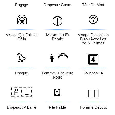
Bagage
Drapeau : Guam
Tête De Mort
🤗
😚
🕧
Visage Qui Fait Un
Midi/minuit Et
Visage Faisant Un
Câlin
Demie
Bisou Avec Les
Yeux Fermés
🦭
👩‍🦰
4️⃣
Phoque
Femme : Cheveux
Touches : 4
Roux
🇦🇱
🪫
🧍‍♂️
Drapeau : Albanie
Pile Faible
Homme Debout