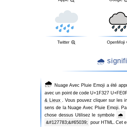
Twitter
OpenMoji
🌧️ sig
🌧️
Nuage Avec Pluie Emoji a été appr
avec un point de code U+1F327 U+FE0F e
& Lieux
. Vous pouvez cliquer sur les 
sens de la Nuage Avec Pluie Emoji. Par
chose dessus Utilisez le symbole
🌧️
&#127783;&#65039;
pour HTML. Cet emo