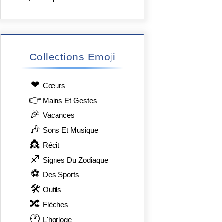
Collections Emoji
❤
Сœurs
👉
Mains Et Gestes
🎉
Vacances
🎶
Sons Et Musique
👸
Récit
♐
Signes Du Zodiaque
⚽
Des Sports
🛠
Outils
🔀
Flèches
🕐
L'horloge