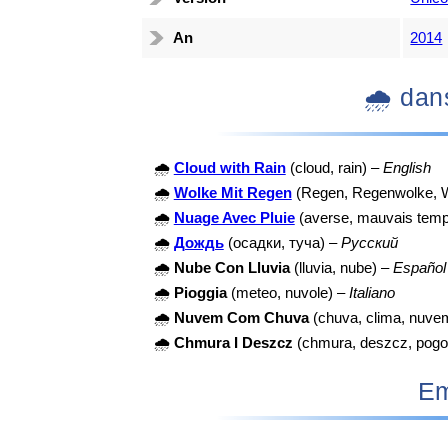
An
2014
🌧️ d
🌧️
Cloud with Rain
(cloud, rain) –
English
🌧️
Wolke Mit Regen
(Regen, Regenwolke, W
🌧️
Nuage Avec Pluie
(averse, mauvais temps
🌧️
Дождь
(осадки, туча) –
Русский
🌧️
Nube Con Lluvia
(lluvia, nube) –
Español
🌧️
Pioggia
(meteo, nuvole) –
Italiano
🌧️
Nuvem Com Chuva
(chuva, clima, nuve
🌧️
Chmura I Deszcz
(chmura, deszcz, pogo
Em