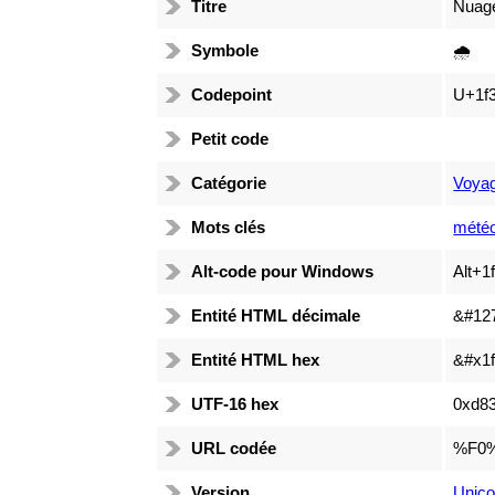
Titre
Nuage
Symbole
🌧️
Codepoint
U+1f3
Petit code
Catégorie
Voyag
Mots clés
météo
Alt-code pour Windows
Alt+1
Entité HTML décimale
&#12
Entité HTML hex
&#x1f
UTF-16 hex
0xd83
URL codée
%F0
Version
Unico