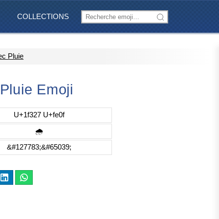
COLLECTIONS
c Pluie
Pluie Emoji
U+1f327 U+fe0f
🌧️
&#127783;&#65039;