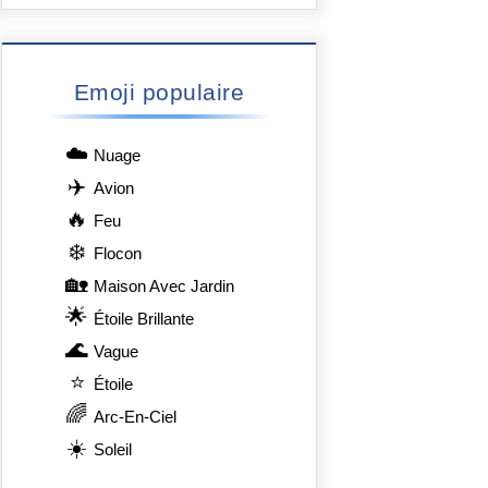
Emoji populaire
☁️
Nuage
✈️
Avion
🔥
Feu
❄️
Flocon
🏡
Maison Avec Jardin
🌟
Étoile Brillante
🌊
Vague
⭐
Étoile
🌈
Arc-En-Ciel
☀️
Soleil