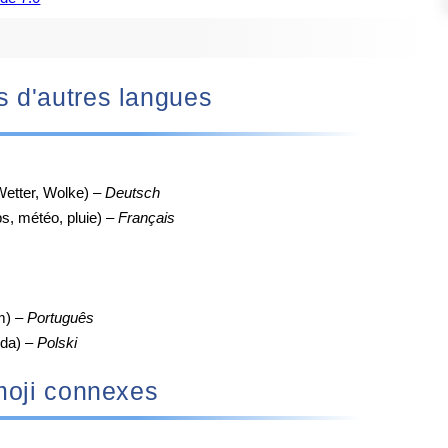
ans d'autres langues
etter, Wolke) –
Deutsch
, météo, pluie) –
Français
m) –
Português
da) –
Polski
oji connexes