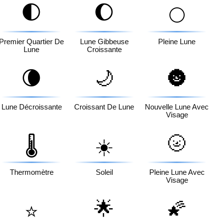
🌓
🌔
🌕
Premier Quartier De
Lune Gibbeuse
Pleine Lune
Lune
Croissante
🌘
🌙
🌚
Lune Décroissante
Croissant De Lune
Nouvelle Lune Avec
Visage
🌝
🌡️
☀️
Thermomètre
Soleil
Pleine Lune Avec
Visage
🌟
🌠
⭐