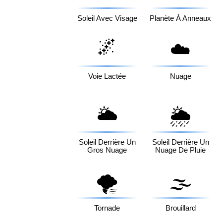
Soleil Avec Visage
Planète À Anneaux
🌌
☁️
Voie Lactée
Nuage
🌥️
🌦️
Soleil Derrière Un
Soleil Derrière Un
Gros Nuage
Nuage De Pluie
🌪️
🌫️
Tornade
Brouillard