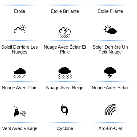
Étoile
Étoile Brillante
Étoile Filante
⛅
⛈️
🌤️
Soleil Derrière Les
Nuage Avec Éclair Et
Soleil Derrière Un
Nuages
Pluie
Petit Nuage
🌧️
🌨️
🌩️
Nuage Avec Pluie
Nuage Avec Neige
Nuage Avec Éclair
🌀
🌈
🌬️
Vent Avec Visage
Cyclone
Arc-En-Ciel