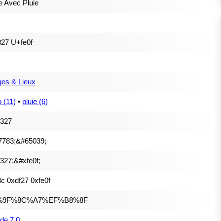
 Avec Pluie
27 U+fe0f
es & Lieux
 (11)
•
pluie (6)
f327
7783;&#65039;
327;&#xfe0f;
c 0xdf27 0xfe0f
%9F%8C%A7%EF%B8%8F
de 7.0