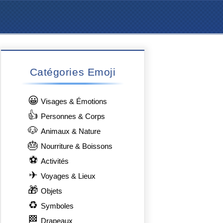
Catégories Emoji
😀
Visages & Émotions
👍
Personnes & Corps
🐶
Animaux & Nature
🎂
Nourriture & Boissons
⚽
Activités
✈
Voyages & Lieux
🎁
Objets
♻
Symboles
🏁
Drapeaux