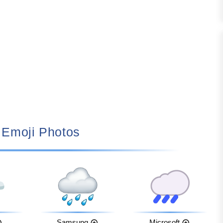
🌧️ Emoji Photos
Samsung
Microsoft