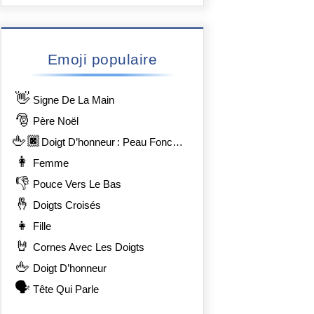
Emoji populaire
👋
Signe De La Main
🎅
Père Noël
🖕🏿
Doigt D’honneur : Peau Foncée
👩
Femme
👎
Pouce Vers Le Bas
🤞
Doigts Croisés
👧
Fille
🤘
Cornes Avec Les Doigts
🖕
Doigt D’honneur
🗣️
Tête Qui Parle