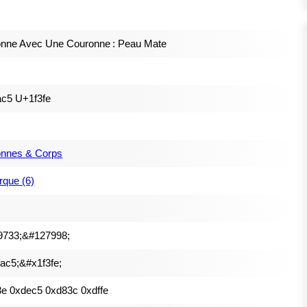
nne Avec Une Couronne : Peau Mate
c5 U+1f3fe
onnes & Corps
que (6)
9733;&#127998;
ac5;&#x1f3fe;
e 0xdec5 0xd83c 0xdffe