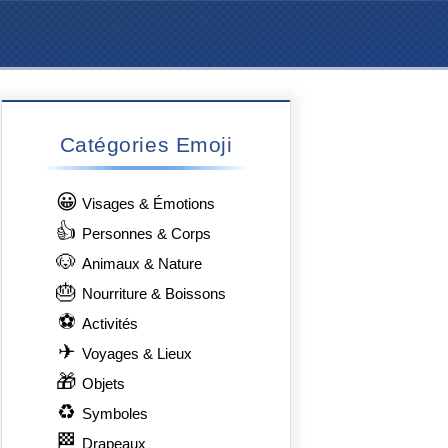
Catégories Emoji
😀
Visages & Émotions
👍
Personnes & Corps
🐶
Animaux & Nature
🎂
Nourriture & Boissons
⚽
Activités
✈
Voyages & Lieux
🎁
Objets
♻
Symboles
🏁
Drapeaux