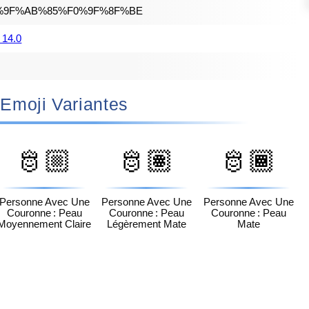
%9F%AB%85%F0%9F%8F%BE
 14.0
🫅🏾 Emoji Variantes
🫅🏼
🫅🏽
🫅🏾
Personne Avec Une
Personne Avec Une
Personne Avec Une
Couronne : Peau
Couronne : Peau
Couronne : Peau
Moyennement Claire
Légèrement Mate
Mate