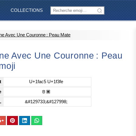
COLLECTIONS
ne Avec Une Couronne : Peau Mate
ne Avec Une Couronne : Peau
moji
t
U+1fac5 U+1f3fe
e
🫅🏾
L
&#129733;&#127998;