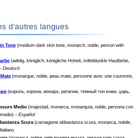
 dans d'autres langues
in Tone
(medium-dark skin tone, monarch, noble, person with
farbe
(adelig, königlich, königliche Hoheit, mitteldunkle Hautfarbe,
 –
Deutsch
 Mate
(monarque, noble, peau mate, personne avec une couronne,
ожи
(король, корона, монарх, регалии, темный тон кожи, царь,
Oscuro Medio
(majestad, monarca, monarquía, noble, persona con
o medio) –
Español
bastanza Scura
(carnagione abbastanza scura, monarca, nobile,
Italiano
cura
(monarca, nobre, pele morena escura, pessoa com coroa,