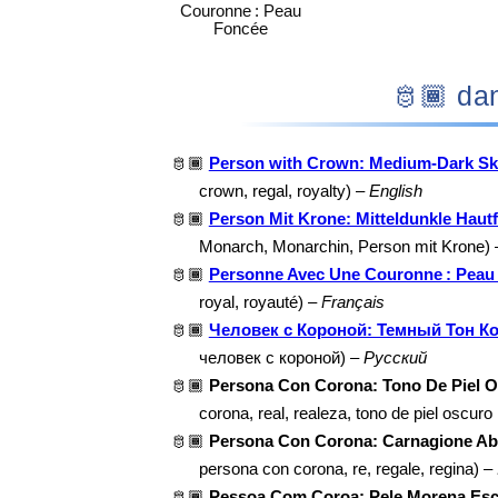
Couronne : Peau
Foncée
🫅🏾
🫅🏾
Person with Crown: Medium-Dark Sk
crown, regal, royalty) –
English
🫅🏾
Person Mit Krone: Mitteldunkle Haut
Monarch, Monarchin, Person mit Krone)
🫅🏾
Personne Avec Une Couronne : Peau
royal, royauté) –
Français
🫅🏾
Человек с Короной: Темный Тон К
человек с короной) –
Русский
🫅🏾
Persona Con Corona: Tono De Piel 
corona, real, realeza, tono de piel oscur
🫅🏾
Persona Con Corona: Carnagione Ab
persona con corona, re, regale, regina) –
🫅🏾
Pessoa Com Coroa: Pele Morena Es