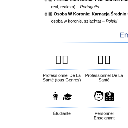
real, realeza) –
Português
🫅🏾
Osoba W Koronie: Karnacja Średnio
osoba w koronie, szlachta) –
Polski
Em
🧑‍⚕️
👨‍⚕️
Professionnel De La
Professionnel De La
Santé (tous Genres)
Santé
👩‍🎓
🧑‍🏫
Étudiante
Personnel
Enseignant