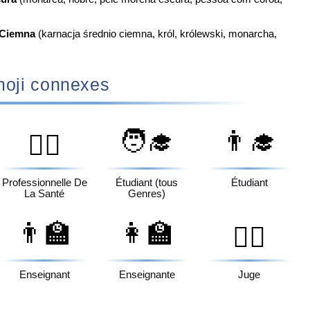
 Ciemna
(karnacja średnio ciemna, król, królewski, monarcha,
oji connexes
🧑‍🎓
👨‍🎓
👩‍⚕️
Professionnelle De
Étudiant (tous
Étudiant
La Santé
Genres)
👨‍🏫
👩‍🏫
🧑‍⚖️
Enseignant
Enseignante
Juge