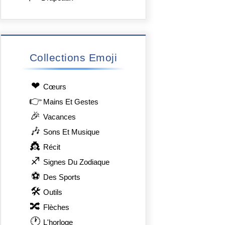
Collections Emoji
❤
Сœurs
👉
Mains Et Gestes
🎉
Vacances
🎶
Sons Et Musique
👸
Récit
♐
Signes Du Zodiaque
⚽
Des Sports
🛠
Outils
🔀
Flèches
🕐
L'horloge