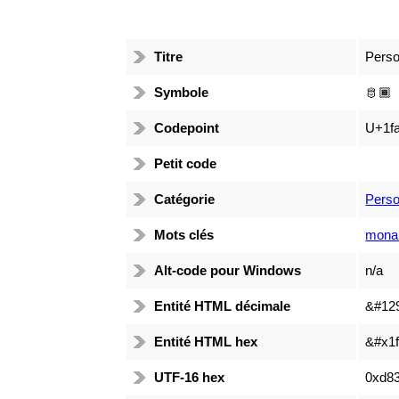
Titre
Perso
Symbole
🫅🏾
Codepoint
U+1fa
Petit code
Catégorie
Pers
Mots clés
monar
Alt-code pour Windows
n/a
Entité HTML décimale
&#12
Entité HTML hex
&#x1f
UTF-16 hex
0xd83