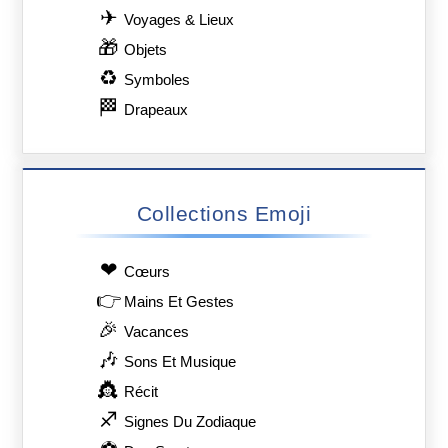
✈
Voyages & Lieux
🎁
Objets
♻
Symboles
🏁
Drapeaux
Collections Emoji
❤
Сœurs
👉
Mains Et Gestes
🎉
Vacances
🎶
Sons Et Musique
👸
Récit
♐
Signes Du Zodiaque