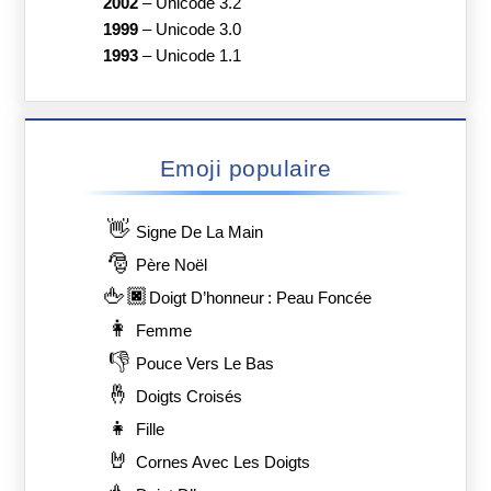
2002
–
Unicode 3.2
1999
–
Unicode 3.0
1993
–
Unicode 1.1
Emoji populaire
👋
Signe De La Main
🎅
Père Noël
🖕🏿
Doigt D’honneur : Peau Foncée
👩
Femme
👎
Pouce Vers Le Bas
🤞
Doigts Croisés
👧
Fille
🤘
Cornes Avec Les Doigts