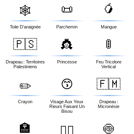
📜
🥭
🕸️
Toile D’araignée
Parchemin
Mangue
🇵🇸
👸
🚦
Drapeau : Territoires
Princesse
Feu Tricolore
Palestiniens
Vertical
😙
🇫🇲
✏️
Crayon
Visage Aux Yeux
Drapeau :
Rieurs Faisant Un
Micronésie
Bisou
🏣
🍥
🧛‍♀️