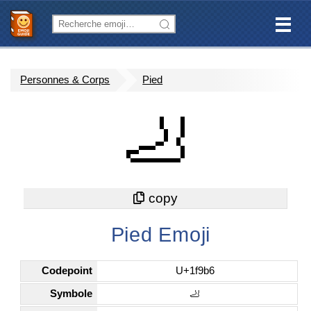
Personnes & Corps
Pied
🦶
Pied Emoji
Codepoint
U+1f9b6
Symbole
🦶