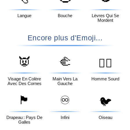
Langue
Bouche
Lèvres Qui Se
Mordent
Encore plus d'Emoji...
👿
🫲
🧏‍♂️
Visage En Colère
Main Vers La
Homme Sourd
Avec Des Cornes
Gauche
🏴󠁧󠁢󠁷󠁬󠁳󠁿
♾️
🐦
Drapeau : Pays De
Infini
Oiseau
Galles