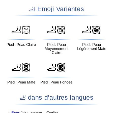
🦶 Emoji Variantes
🦶🏻
🦶🏼
🦶🏽
Pied : Peau Claire
Pied : Peau
Pied : Peau
Moyennement
Légèrement Mate
Claire
🦶🏾
🦶🏿
Pied : Peau Mate
Pied : Peau Foncée
🦶 dans d'autres langues
🦶
Foot
(kick, stomp) –
English