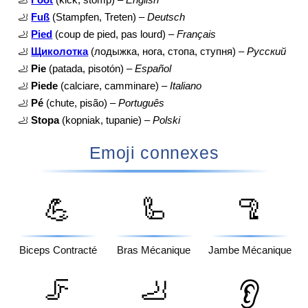
🦶
Fuß
(Stampfen, Treten) –
Deutsch
🦶
Pied
(coup de pied, pas lourd) –
Français
🦶
Щиколотка
(лодыжка, нога, стопа, ступня) –
Русский
🦶
Pie
(patada, pisotón) –
Español
🦶
Piede
(calciare, camminare) –
Italiano
🦶
Pé
(chute, pisão) –
Português
🦶
Stopa
(kopniak, tupanie) –
Polski
Emoji connexes
💪
🦾
🦿
Biceps Contracté
Bras Mécanique
Jambe Mécanique
🦵
🦶
👂