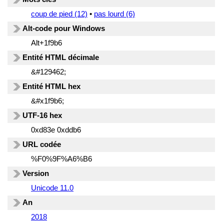
coup de pied (12)
•
pas lourd (6)
Alt-code pour Windows
Alt+1f9b6
Entité HTML décimale
&#129462;
Entité HTML hex
&#x1f9b6;
UTF-16 hex
0xd83e 0xddb6
URL codée
%F0%9F%A6%B6
Version
Unicode 11.0
An
2018