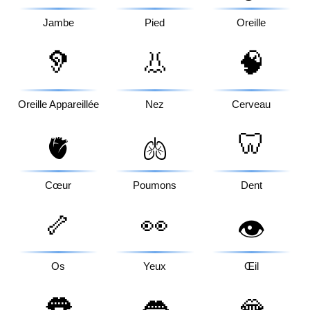
Jambe
Pied
Oreille
🦻
👃
🧠
Oreille Appareillée
Nez
Cerveau
🦷
🫀
🫁
Cœur
Poumons
Dent
🦴
👀
👁️
Os
Yeux
Œil
👅
👄
🫦