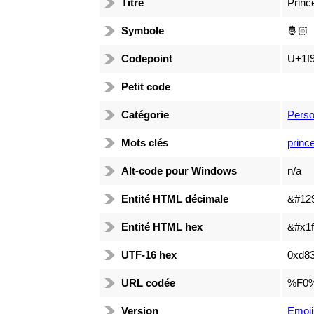
Titre
Princ
Symbole
🤴🏻
Codepoint
U+1f9
Petit code
Catégorie
Pers
Mots clés
prince
Alt-code pour Windows
n/a
Entité HTML décimale
&#12
Entité HTML hex
&#x1f
UTF-16 hex
0xd83
URL codée
%F0
Version
Emoji