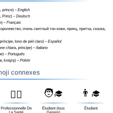
e, prince) –
English
, Prinz) –
Deutsch
e) –
Français
королевство, очень светлый тон кожи, принц, притча, сказка,
ríncipe, tono de piel claro) –
Español
ne chiara, principe) –
Italiano
pe) –
Português
a, książę) –
Polski
oji connexes
🧑‍🎓
👨‍🎓
👩‍⚕️
Professionnelle De
Étudiant (tous
Étudiant
La Santé
Genres)