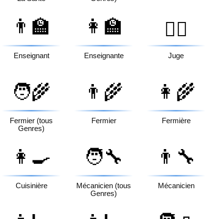
👨‍🏫
👩‍🏫
🧑‍⚖️
Enseignant
Enseignante
Juge
🧑‍🌾
👨‍🌾
👩‍🌾
Fermier (tous
Fermier
Fermière
Genres)
👩‍🍳
🧑‍🔧
👨‍🔧
Cuisinière
Mécanicien (tous
Mécanicien
Genres)