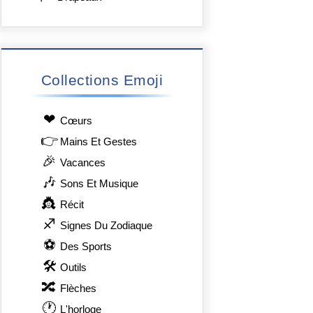
Collections Emoji
❤
Сœurs
👉
Mains Et Gestes
🎉
Vacances
🎶
Sons Et Musique
👸
Récit
♐
Signes Du Zodiaque
⚽
Des Sports
🛠
Outils
🔀
Flèches
🕐
L'horloge