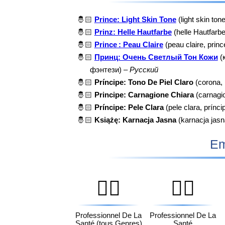
🤴🏻
Prince: Light Skin Tone
(light skin ton
🤴🏻
Prinz: Helle Hautfarbe
(helle Hautfarbe
🤴🏻
Prince : Peau Claire
(peau claire, princ
🤴🏻
Принц: Очень Светлый Тон Кожи
(
фэнтези) –
Русский
🤴🏻
Príncipe: Tono De Piel Claro
(corona, p
🤴🏻
Principe: Carnagione Chiara
(carnagio
🤴🏻
Príncipe: Pele Clara
(pele clara, prínci
🤴🏻
Książę: Karnacja Jasna
(karnacja jasn
Em
🧑‍⚕️
👨‍⚕️
Professionnel De La
Professionnel De La
Santé (tous Genres)
Santé