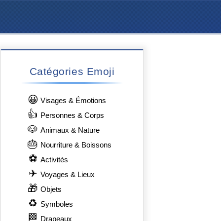
Catégories Emoji
😀
Visages & Émotions
👍
Personnes & Corps
🐶
Animaux & Nature
🎂
Nourriture & Boissons
⚽
Activités
✈
Voyages & Lieux
🎁
Objets
♻
Symboles
🏁
Drapeaux