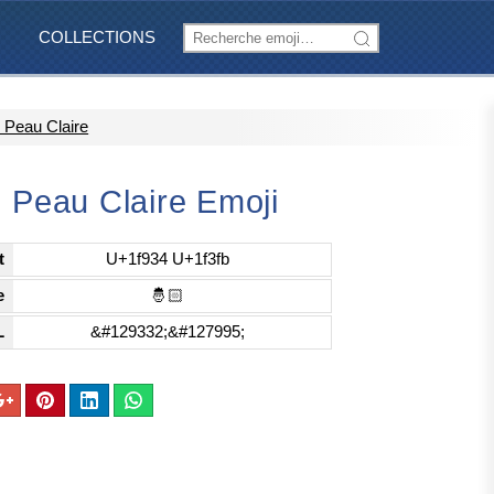
COLLECTIONS
: Peau Claire
: Peau Claire Emoji
t
U+1f934 U+1f3fb
e
🤴🏻
L
&#129332;&#127995;