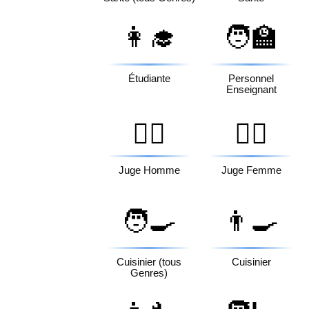
👩‍🎓
🧑‍🏫
Étudiante
Personnel
Enseignant
👨‍⚖️
👩‍⚖️
Juge Homme
Juge Femme
🧑‍🍳
👨‍🍳
Cuisinier (tous
Cuisinier
Genres)