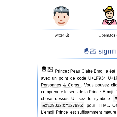
Twitter
OpenMoji
🤴🏻 si
🤴🏻
Prince : Peau Claire Emoji a été
avec un point de code U+1F934 U+1F3
Personnes & Corps
. Vous pouvez cli
comprendre le sens de la Prince Emoji. 
chose dessus Utilisez le symbole

&#129332;&#127995;
pour HTML. Cet 
L'emoji Prince est suffisamment mature 