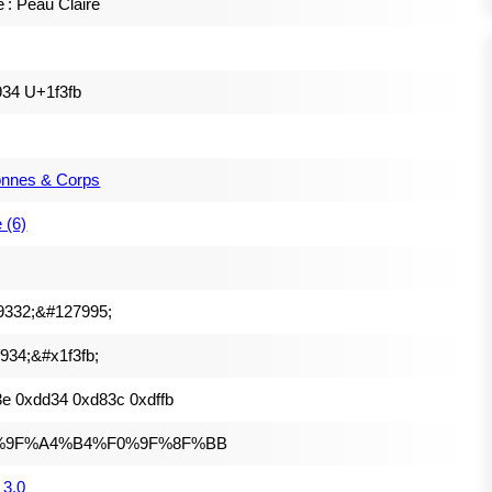
e : Peau Claire
34 U+1f3fb
onnes & Corps
 (6)
9332;&#127995;
934;&#x1f3fb;
e 0xdd34 0xd83c 0xdffb
%9F%A4%B4%F0%9F%8F%BB
 3.0