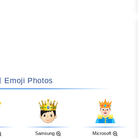
🤴🏻 Emoji Photos
Samsung
Microsoft