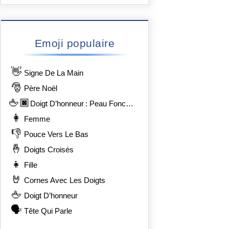
Emoji populaire
👋
Signe De La Main
🎅
Père Noël
🖕🏿
Doigt D’honneur : Peau Foncée
👩
Femme
👎
Pouce Vers Le Bas
🤞
Doigts Croisés
👧
Fille
🤘
Cornes Avec Les Doigts
🖕
Doigt D’honneur
🗣️
Tête Qui Parle