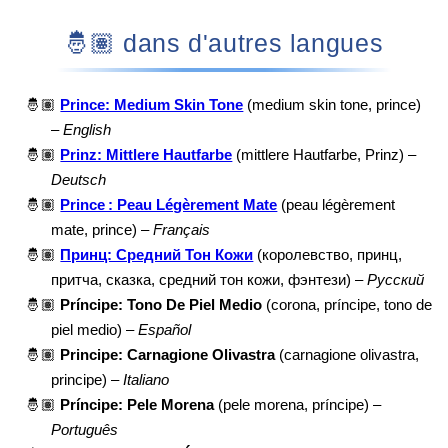
🤴🏽 dans d'autres langues
🤴🏽
Prince: Medium Skin Tone
(medium skin tone, prince)
–
English
🤴🏽
Prinz: Mittlere Hautfarbe
(mittlere Hautfarbe, Prinz) –
Deutsch
🤴🏽
Prince : Peau Légèrement Mate
(peau légèrement
mate, prince) –
Français
🤴🏽
Принц: Средний Тон Кожи
(королевство, принц,
притча, сказка, средний тон кожи, фэнтези) –
Русский
🤴🏽
Príncipe: Tono De Piel Medio
(corona, príncipe, tono de
piel medio) –
Español
🤴🏽
Principe: Carnagione Olivastra
(carnagione olivastra,
principe) –
Italiano
🤴🏽
Príncipe: Pele Morena
(pele morena, príncipe) –
Português