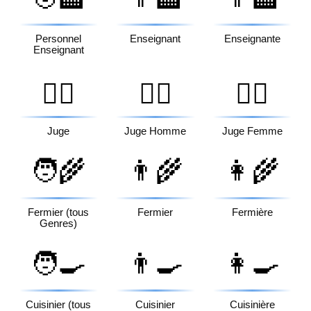
Personnel
Enseignant
Enseignante
Enseignant
🧑‍⚖️
👨‍⚖️
👩‍⚖️
Juge
Juge Homme
Juge Femme
🧑‍🌾
👨‍🌾
👩‍🌾
Fermier (tous
Fermier
Fermière
Genres)
🧑‍🍳
👨‍🍳
👩‍🍳
Cuisinier (tous
Cuisinier
Cuisinière