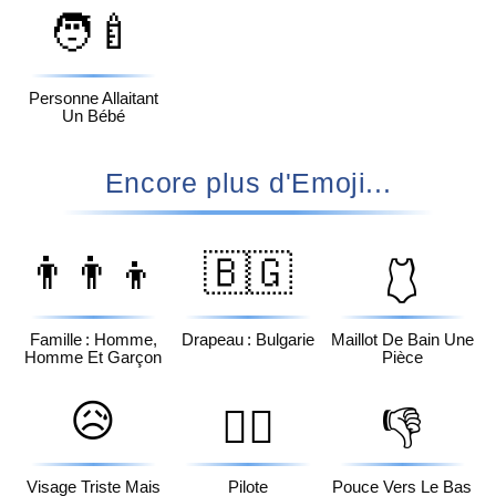
🧑‍🍼
Personne Allaitant
Un Bébé
Encore plus d'Emoji...
👨‍👨‍👦
🇧🇬
🩱
Famille : Homme,
Drapeau : Bulgarie
Maillot De Bain Une
Homme Et Garçon
Pièce
😥
🧑‍✈️
👎
Visage Triste Mais
Pilote
Pouce Vers Le Bas