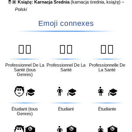
🤴🏽
Książę: Karnacja Średnia
(karnacja średnia, książę) –
Polski
Emoji connexes
🧑‍⚕️
👨‍⚕️
👩‍⚕️
Professionnel De La
Professionnel De La
Professionnelle De
Santé (tous
Santé
La Santé
Genres)
🧑‍🎓
👨‍🎓
👩‍🎓
Étudiant (tous
Étudiant
Étudiante
Genres)
🧑‍🏫
👨‍🏫
👩‍🏫