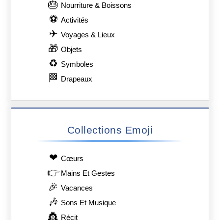
🎂
Nourriture & Boissons
⚽
Activités
✈
Voyages & Lieux
🎁
Objets
♻
Symboles
🏁
Drapeaux
Collections Emoji
❤
Сœurs
👉
Mains Et Gestes
🎉
Vacances
🎶
Sons Et Musique
👸
Récit