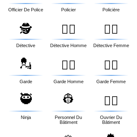
Officier De Police
Policier
Policière
🕵️
🕵️‍♂️
🕵️‍♀️
Détective
Détective Homme
Détective Femme
💂
💂‍♂️
💂‍♀️
Garde
Garde Homme
Garde Femme
🥷
👷
👷‍♂️
Ninja
Personnel Du
Ouvrier Du
Bâtiment
Bâtiment