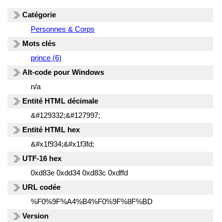
Catégorie
Personnes & Corps
Mots clés
prince (6)
Alt-code pour Windows
n/a
Entité HTML décimale
&#129332;&#127997;
Entité HTML hex
&#x1f934;&#x1f3fd;
UTF-16 hex
0xd83e 0xdd34 0xd83c 0xdffd
URL codée
%F0%9F%A4%B4%F0%9F%8F%BD
Version