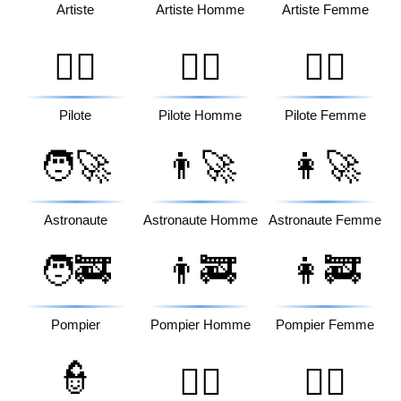
Artiste
Artiste Homme
Artiste Femme
🧑‍✈️
👨‍✈️
👩‍✈️
Pilote
Pilote Homme
Pilote Femme
🧑‍🚀
👨‍🚀
👩‍🚀
Astronaute
Astronaute Homme
Astronaute Femme
🧑‍🚒
👨‍🚒
👩‍🚒
Pompier
Pompier Homme
Pompier Femme
👮
👮‍♂️
👮‍♀️