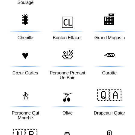
Soulagé
🐛
🏬
🆑
Chenille
Bouton Effacer
Grand Magasin
♥️
🛀
🥕
Cœur Cartes
Personne Prenant
Carotte
Un Bain
🚶
🇶🇦
🫒
Personne Qui
Olive
Drapeau : Qatar
Marche