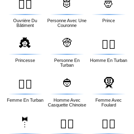
🫅
🤴
👷‍♀️
Ouvrière Du
Personne Avec Une
Prince
Bâtiment
Couronne
👸
👳
👳‍♂️
Princesse
Personne En
Homme En Turban
Turban
👲
🧕
👳‍♀️
Femme En Turban
Homme Avec
Femme Avec
Casquette Chinoise
Foulard
🤵
🤵‍♂️
🤵‍♀️