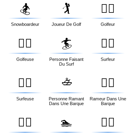
🏂
🏌️
🏌️‍♂️
Snowboardeur
Joueur De Golf
Golfeur
🏌️‍♀️
🏄
🏄‍♂️
Golfeuse
Personne Faisant
Surfeur
Du Surf
🚣
🏄‍♀️
🚣‍♂️
Surfeuse
Personne Ramant
Rameur Dans Une
Dans Une Barque
Barque
🚣‍♀️
🏊
🏊‍♂️