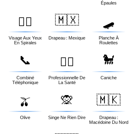
Épaules
🇲🇽
😵‍💫
🛹
Visage Aux Yeux
Drapeau : Mexique
Planche À
En Spirales
Roulettes
📞
🐩
👩‍⚕️
Combiné
Professionnelle De
Caniche
Téléphonique
La Santé
🙊
🇲🇰
🫒
Olive
Singe Ne Rien Dire
Drapeau :
Macédoine Du Nord