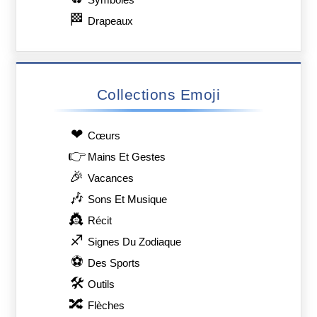
Symboles
🏁
Drapeaux
Collections Emoji
❤
Сœurs
👉
Mains Et Gestes
🎉
Vacances
🎶
Sons Et Musique
👸
Récit
♐
Signes Du Zodiaque
⚽
Des Sports
🛠
Outils
🔀
Flèches