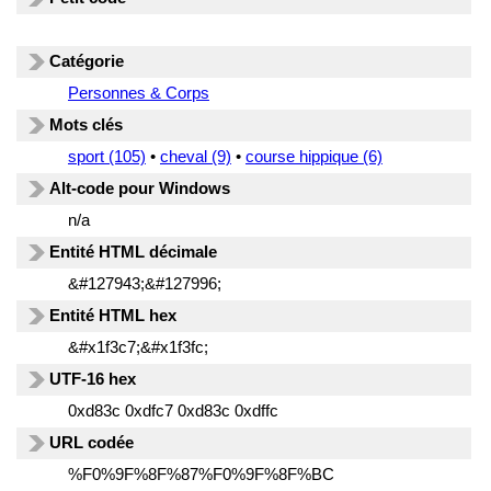
Catégorie
Personnes & Corps
Mots clés
sport (105)
•
cheval (9)
•
course hippique (6)
Alt-code pour Windows
n/a
Entité HTML décimale
&#127943;&#127996;
Entité HTML hex
&#x1f3c7;&#x1f3fc;
UTF-16 hex
0xd83c 0xdfc7 0xd83c 0xdffc
URL codée
%F0%9F%8F%87%F0%9F%8F%BC