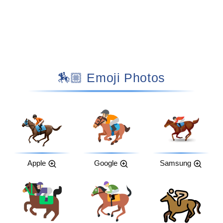
🏇🏼 Emoji Photos
Apple
Google
Samsung