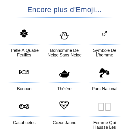
Encore plus d'Emoji...
🍀
♂️
⛄
Trèfle À Quatre
Bonhomme De
Symbole De
Feuilles
Neige Sans Neige
L’homme
🍬
🫖
🏞️
Bonbon
Théière
Parc National
🥜
💛
🤷‍♀️
Cacahuètes
Cœur Jaune
Femme Qui
Hausse Les