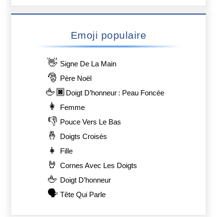
Emoji populaire
👋
Signe De La Main
🎅
Père Noël
🖕🏿
Doigt D’honneur : Peau Foncée
👩
Femme
👎
Pouce Vers Le Bas
🤞
Doigts Croisés
👧
Fille
🤘
Cornes Avec Les Doigts
🖕
Doigt D’honneur
🗣️
Tête Qui Parle