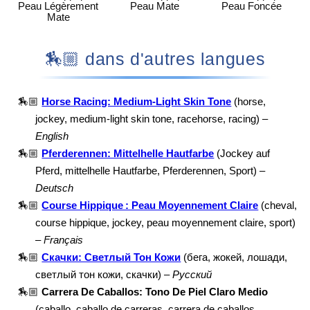
Peau Légèrement
Peau Mate
Peau Foncée
Mate
🏇🏼 dans d'autres langues
🏇🏼
Horse Racing: Medium-Light Skin Tone
(horse,
jockey, medium-light skin tone, racehorse, racing) –
English
🏇🏼
Pferderennen: Mittelhelle Hautfarbe
(Jockey auf
Pferd, mittelhelle Hautfarbe, Pferderennen, Sport) –
Deutsch
🏇🏼
Course Hippique : Peau Moyennement Claire
(cheval,
course hippique, jockey, peau moyennement claire, sport)
–
Français
🏇🏼
Скачки: Светлый Тон Кожи
(бега, жокей, лошади,
светлый тон кожи, скачки) –
Русский
🏇🏼
Carrera De Caballos: Tono De Piel Claro Medio
(caballo, caballo de carreras, carrera de caballos,