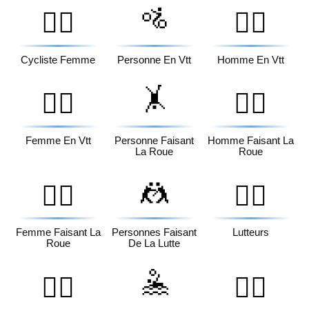
🚵
🚴‍♀️
🚵‍♂️
Cycliste Femme
Personne En Vtt
Homme En Vtt
🤸
🚵‍♀️
🤸‍♂️
Femme En Vtt
Personne Faisant
Homme Faisant La
La Roue
Roue
🤼
🤸‍♀️
🤼‍♂️
Femme Faisant La
Personnes Faisant
Lutteurs
Roue
De La Lutte
🤽
🤼‍♀️
🤽‍♂️