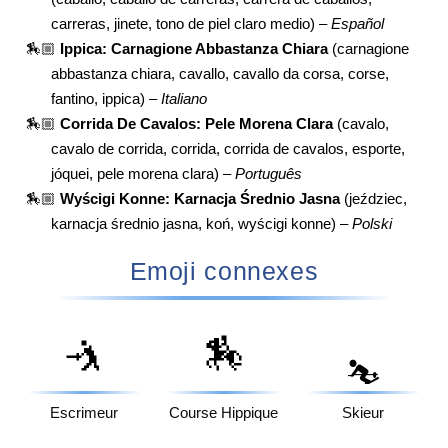
carreras, jinete, tono de piel claro medio) –
Español
🏇🏼
Ippica: Carnagione Abbastanza Chiara
(carnagione
abbastanza chiara, cavallo, cavallo da corsa, corse,
fantino, ippica) –
Italiano
🏇🏼
Corrida De Cavalos: Pele Morena Clara
(cavalo,
cavalo de corrida, corrida, corrida de cavalos, esporte,
jóquei, pele morena clara) –
Português
🏇🏼
Wyścigi Konne: Karnacja Średnio Jasna
(jeździec,
karnacja średnio jasna, koń, wyścigi konne) –
Polski
Emoji connexes
🤺
🏇
⛷️
Escrimeur
Course Hippique
Skieur