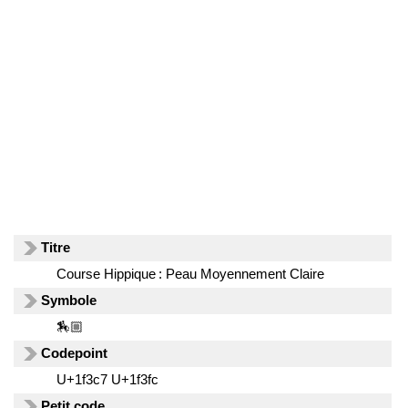
Titre
Course Hippique : Peau Moyennement Claire
Symbole
🏇🏼
Codepoint
U+1f3c7 U+1f3fc
Petit code