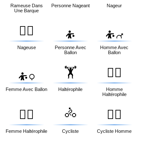
Rameuse Dans
Personne Nageant
Nageur
Une Barque
🏊‍♀️
⛹️
⛹️‍♂️
Nageuse
Personne Avec
Homme Avec
Ballon
Ballon
🏋️
🏋️‍♂️
⛹️‍♀️
Femme Avec Ballon
Haltérophile
Homme
Haltérophile
🚴
🏋️‍♀️
🚴‍♂️
Femme Haltérophile
Cycliste
Cycliste Homme