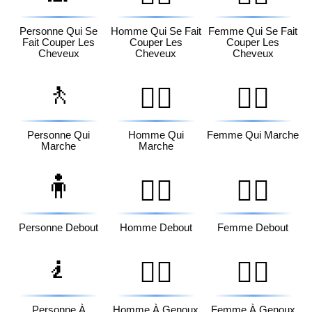
Personne Qui Se
Homme Qui Se Fait
Femme Qui Se Fait
Fait Couper Les
Couper Les
Couper Les
Cheveux
Cheveux
Cheveux
🚶
🚶‍♂️
🚶‍♀️
Personne Qui
Homme Qui
Femme Qui Marche
Marche
Marche
🧍
🧍‍♂️
🧍‍♀️
Personne Debout
Homme Debout
Femme Debout
🧎
🧎‍♂️
🧎‍♀️
Personne À
Homme À Genoux
Femme À Genoux