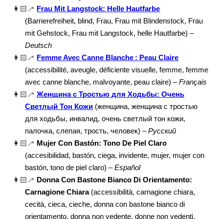
👩🏻‍🦯
Frau Mit Langstock: Helle Hautfarbe
(Barrierefreiheit, blind, Frau, Frau mit Blindenstock, Frau
mit Gehstock, Frau mit Langstock, helle Hautfarbe) –
Deutsch
👩🏻‍🦯
Femme Avec Canne Blanche : Peau Claire
(accessibilité, aveugle, déficiente visuelle, femme, femme
avec canne blanche, malvoyante, peau claire) –
Français
👩🏻‍🦯
Женщина с Тростью для Ходьбы: Очень
Светлый Тон Кожи
(женщина, женщина с тростью
для ходьбы, инвалид, очень светлый тон кожи,
палочка, слепая, трость, человек) –
Русский
👩🏻‍🦯
Mujer Con Bastón: Tono De Piel Claro
(accesibilidad, bastón, ciega, invidente, mujer, mujer con
bastón, tono de piel claro) –
Español
👩🏻‍🦯
Donna Con Bastone Bianco Di Orientamento:
Carnagione Chiara
(accessibilità, carnagione chiara,
cecità, cieca, cieche, donna con bastone bianco di
orientamento, donna non vedente, donne non vedenti,