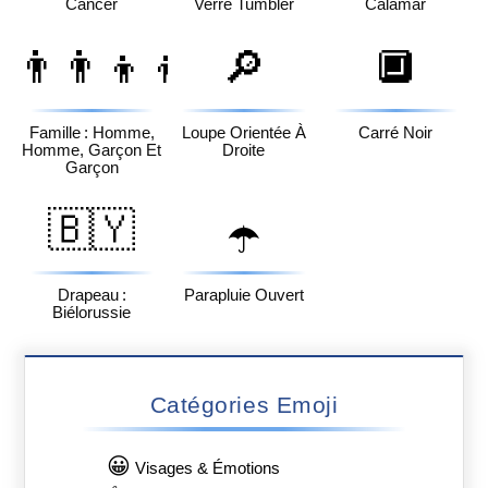
Cancer
Verre Tumbler
Calamar
👨‍👨‍👦‍👦
🔎
🔲
Famille : Homme,
Loupe Orientée À
Carré Noir
Homme, Garçon Et
Droite
Garçon
🇧🇾
☂️
Drapeau :
Parapluie Ouvert
Biélorussie
Catégories Emoji
😀
Visages & Émotions