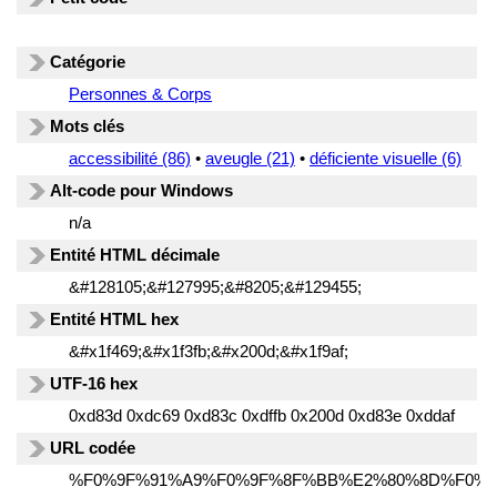
Catégorie
Personnes & Corps
Mots clés
accessibilité (86)
•
aveugle (21)
•
déficiente visuelle (6)
Alt-code pour Windows
n/a
Entité HTML décimale
&#128105;&#127995;&#8205;&#129455;
Entité HTML hex
&#x1f469;&#x1f3fb;&#x200d;&#x1f9af;
UTF-16 hex
0xd83d 0xdc69 0xd83c 0xdffb 0x200d 0xd83e 0xddaf
URL codée
%F0%9F%91%A9%F0%9F%8F%BB%E2%80%8D%F0%