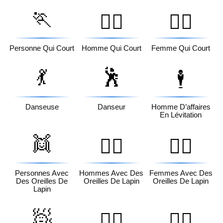
🏃
🏃‍♂️
🏃‍♀️
Personne Qui Court
Homme Qui Court
Femme Qui Court
💃
🕺
🕴️
Danseuse
Danseur
Homme D’affaires
En Lévitation
👯
👯‍♂️
👯‍♀️
Personnes Avec
Hommes Avec Des
Femmes Avec Des
Des Oreilles De
Oreilles De Lapin
Oreilles De Lapin
Lapin
🧖
🧖‍♂️
🧖‍♀️