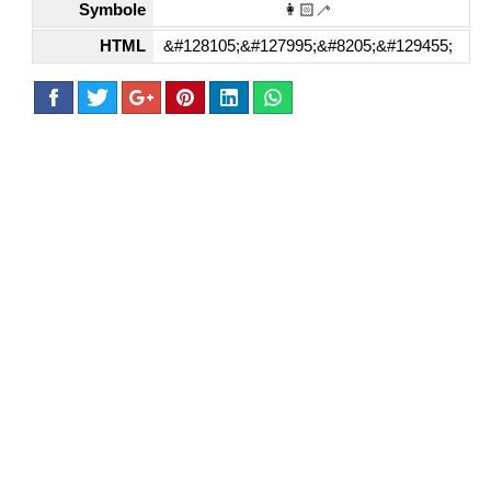
Symbole
👩🏻‍🦯
HTML
&#128105;&#127995;&#8205;&#129455;