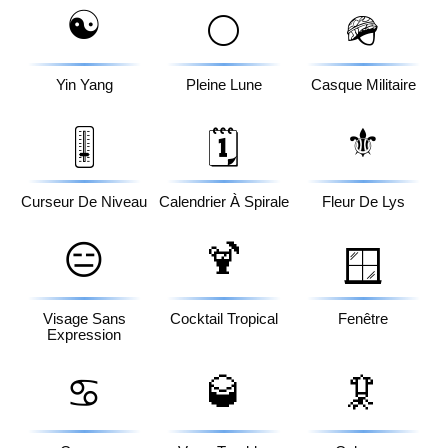
☯️
🌕
🪖
Yin Yang
Pleine Lune
Casque Militaire
⚜️
🎚️
🗓️
Curseur De Niveau
Calendrier À Spirale
Fleur De Lys
😑
🍹
🪟
Visage Sans
Cocktail Tropical
Fenêtre
Expression
♋
🥃
🦑