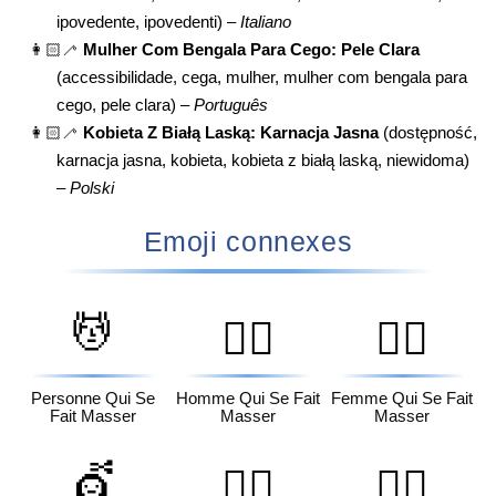
ipovedente, ipovedenti) –
Italiano
👩🏻‍🦯
Mulher Com Bengala Para Cego: Pele Clara
(accessibilidade, cega, mulher, mulher com bengala para
cego, pele clara) –
Português
👩🏻‍🦯
Kobieta Z Białą Laską: Karnacja Jasna
(dostępność,
karnacja jasna, kobieta, kobieta z białą laską, niewidoma)
–
Polski
Emoji connexes
💆
💆‍♂️
💆‍♀️
Personne Qui Se
Homme Qui Se Fait
Femme Qui Se Fait
Fait Masser
Masser
Masser
💇
💇‍♂️
💇‍♀️