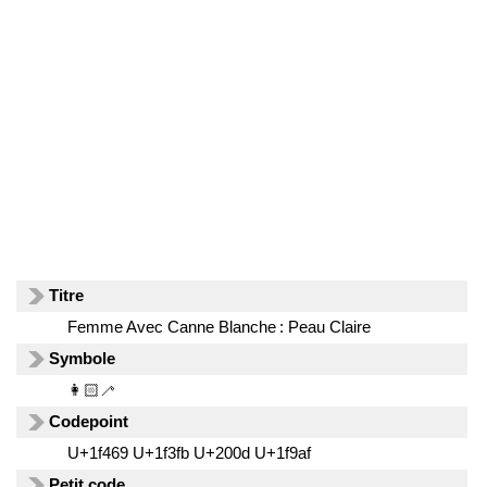
Titre
Femme Avec Canne Blanche : Peau Claire
Symbole
👩🏻‍🦯
Codepoint
U+1f469 U+1f3fb U+200d U+1f9af
Petit code