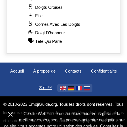
🤞
Doigts Croisés
👧
Fille
🤘
Cornes Avec Les Doigts
🖕
Doigt D’honneur
🗣️
Tête Qui Parle
Accueil
À propos de
Contacts
Confidentialité
®️ et ™
© 2018-2023 EmojiGuide.org. Tous les droits sont réservés. Tous
×
les noms d'emoji font partie de la norme Unicode. Les illustrations
Ce site Web utilise des cookies pour vous garantir la
meilleure expérience. En poursuivant votre navigation sur
et les droits d'auteur des personnages Emoji appartiennent à leurs
ce site, vous acceptez notre utilisation des cookies. Consultez la