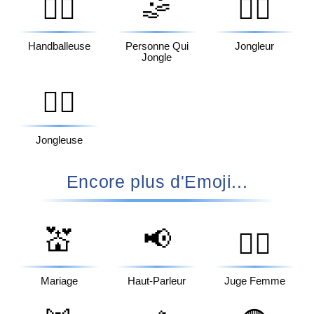
🤹
🤾‍♀️
🤹‍♂️
Handballeuse
Personne Qui
Jongleur
Jongle
🤹‍♀️
Jongleuse
Encore plus d'Emoji...
💒
📢
👩‍⚖️
Mariage
Haut-Parleur
Juge Femme