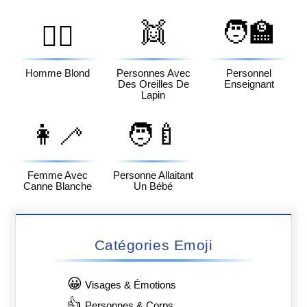
👯
🧑‍🏫
👱‍♂️
Homme Blond
Personnes Avec
Personnel
Des Oreilles De
Enseignant
Lapin
👩‍🦯
🧑‍🍼
Femme Avec
Personne Allaitant
Canne Blanche
Un Bébé
Catégories Emoji
😀
Visages & Émotions
👍
Personnes & Corps