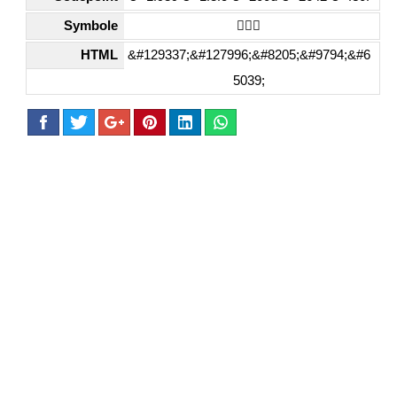
Symbole
🤹🏼‍♂️
HTML
&#129337;&#127996;&#8205;&#9794;&#6
5039;