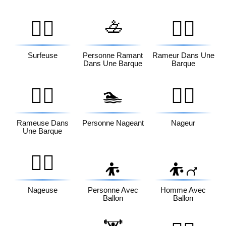
🚣
🏄‍♀️
🚣‍♂️
Surfeuse
Personne Ramant
Rameur Dans Une
Dans Une Barque
Barque
🚣‍♀️
🏊
🏊‍♂️
Rameuse Dans
Personne Nageant
Nageur
Une Barque
🏊‍♀️
⛹️
⛹️‍♂️
Nageuse
Personne Avec
Homme Avec
Ballon
Ballon