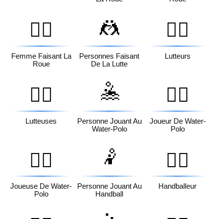
🤼
🤸‍♀️
🤼‍♂️
Femme Faisant La
Personnes Faisant
Lutteurs
Roue
De La Lutte
🤽
🤼‍♀️
🤽‍♂️
Lutteuses
Personne Jouant Au
Joueur De Water-
Water-Polo
Polo
🤾
🤽‍♀️
🤾‍♂️
Joueuse De Water-
Personne Jouant Au
Handballeur
Polo
Handball