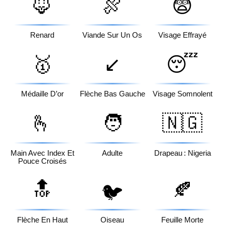
🦊
🍖
😨
Renard
Viande Sur Un Os
Visage Effrayé
🥇
↙️
😴
Médaille D’or
Flèche Bas Gauche
Visage Somnolent
🫰
🧑
🇳🇬
Main Avec Index Et
Adulte
Drapeau : Nigeria
Pouce Croisés
🔝
🍂
🐦
Flèche En Haut
Oiseau
Feuille Morte