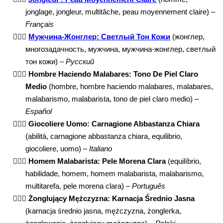
jonglage, jongleur, multitâche, peau moyennement claire) –
Français
🤹🏼‍♂️
Мужчина-Жонглер: Светлый Тон Кожи
(жонглер,
многозадачность, мужчина, мужчина-жонглер, светлый
тон кожи) –
Русский
🤹🏼‍♂️
Hombre Haciendo Malabares: Tono De Piel Claro
Medio
(hombre, hombre haciendo malabares, malabares,
malabarismo, malabarista, tono de piel claro medio) –
Español
🤹🏼‍♂️
Giocoliere Uomo: Carnagione Abbastanza Chiara
(abilità, carnagione abbastanza chiara, equilibrio,
giocoliere, uomo) –
Italiano
🤹🏼‍♂️
Homem Malabarista: Pele Morena Clara
(equilíbrio,
habilidade, homem, homem malabarista, malabarismo,
multitarefa, pele morena clara) –
Português
🤹🏼‍♂️
Żonglujący Mężczyzna: Karnacja Średnio Jasna
(karnacja średnio jasna, mężczyzna, żonglerka,