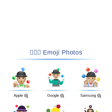
🤹🏼‍♂️ Emoji Photos
Apple
Google
Samsung