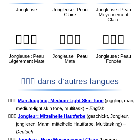
Jongleuse
Jongleuse : Peau
Jongleuse : Peau
Claire
Moyennement
Claire
🤹🏽‍♀️
🤹🏾‍♀️
🤹🏿‍♀️
Jongleuse : Peau
Jongleuse : Peau
Jongleuse : Peau
Légèrement Mate
Mate
Foncée
🤹🏼‍♂️ dans d'autres langues
🤹🏼‍♂️
Man Juggling: Medium-Light Skin Tone
(juggling, man,
medium-light skin tone, multitask) –
English
🤹🏼‍♂️
Jongleur: Mittelhelle Hautfarbe
(geschickt, Jongleur,
jonglieren, Mann, mittelhelle Hautfarbe, Multitasking) –
Deutsch
🤹🏼‍♂️
Jongleur : Peau Moyennement Claire
(homme,