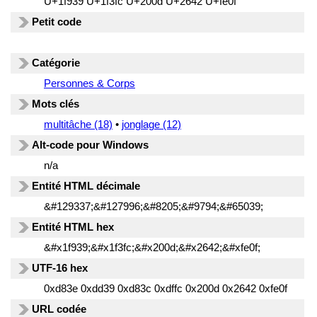
U+1f939 U+1f3fc U+200d U+2642 U+fe0f
Petit code
Catégorie
Personnes & Corps
Mots clés
multitâche (18)
•
jonglage (12)
Alt-code pour Windows
n/a
Entité HTML décimale
&#129337;&#127996;&#8205;&#9794;&#65039;
Entité HTML hex
&#x1f939;&#x1f3fc;&#x200d;&#x2642;&#xfe0f;
UTF-16 hex
0xd83e 0xdd39 0xd83c 0xdffc 0x200d 0x2642 0xfe0f
URL codée