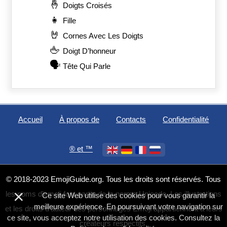
🤞
Doigts Croisés
👧
Fille
🤘
Cornes Avec Les Doigts
🖕
Doigt D’honneur
🗣️
Tête Qui Parle
Accueil
À propos de
Contacts
Confidentialité
®️ et ™
© 2018-2023 EmojiGuide.org. Tous les droits sont réservés. Tous
×
les noms d'emoji font partie de la norme Unicode. Les illustrations
Ce site Web utilise des cookies pour vous garantir la
meilleure expérience. En poursuivant votre navigation sur
et les droits d'auteur des personnages Emoji appartiennent à leurs
ce site, vous acceptez notre utilisation des cookies. Consultez la
créateurs respectifs.