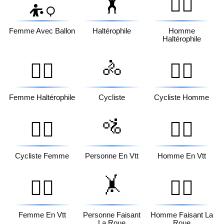
🏋️
🏋️‍♂️
⛹️‍♀️
Femme Avec Ballon
Haltérophile
Homme
Haltérophile
🚴
🏋️‍♀️
🚴‍♂️
Femme Haltérophile
Cycliste
Cycliste Homme
🚵
🚴‍♀️
🚵‍♂️
Cycliste Femme
Personne En Vtt
Homme En Vtt
🤸
🚵‍♀️
🤸‍♂️
Femme En Vtt
Personne Faisant
Homme Faisant La
La Roue
Roue