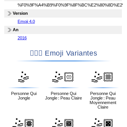
%F0%9F%A4%B9%F0%9F%8F%BC%E2%80%8D%E2%
Version
Emoji 4.0
An
2016
🤹🏼‍♂️ Emoji Variantes
🤹
🤹🏻
🤹🏼
Personne Qui
Personne Qui
Personne Qui
Jongle
Jongle : Peau Claire
Jongle : Peau
Moyennement
Claire
🤹🏽
🤹🏾
🤹🏿