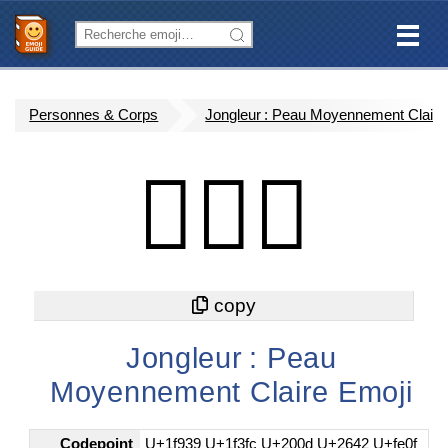
Personnes & Corps
Jongleur : Peau Moyennement Claire
🤹🏼‍♂️
Jongleur : Peau
Moyennement Claire Emoji
Codepoint
U+1f939 U+1f3fc U+200d U+2642 U+fe0f