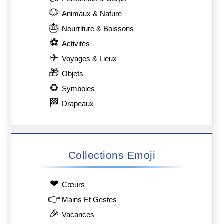
🐶
Animaux & Nature
🎂
Nourriture & Boissons
⚽
Activités
✈
Voyages & Lieux
🎁
Objets
♻
Symboles
🏁
Drapeaux
Collections Emoji
❤
Сœurs
👉
Mains Et Gestes
🎉
Vacances