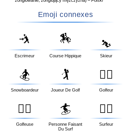
żonglowanie, żonglujący mężczyzna) –
Polski
Emoji connexes
🤺
🏇
⛷️
Escrimeur
Course Hippique
Skieur
🏂
🏌️
🏌️‍♂️
Snowboardeur
Joueur De Golf
Golfeur
🏌️‍♀️
🏄
🏄‍♂️
Golfeuse
Personne Faisant
Surfeur
Du Surf