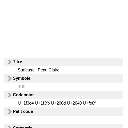
Titre
Surfeuse : Peau Claire
Symbole
🏄🏻‍♀️
Codepoint
U+1f3c4 U+1f3fb U+200d U+2640 U+fe0f
Petit code
Catégorie