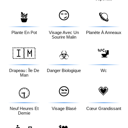
😏
🪴
🪐
Plante En Pot
Visage Avec Un
Planète À Anneaux
Sourire Malin
🇮🇲
🚾
☣️
Drapeau : Île De
Danger Biologique
Wc
Man
😒
💗
🕤
Neuf Heures Et
Visage Blasé
Cœur Grandissant
Demie