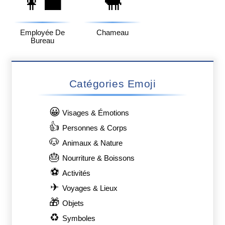
👩‍💼
🐫
Employée De
Chameau
Bureau
Catégories Emoji
😀
Visages & Émotions
👍
Personnes & Corps
🐶
Animaux & Nature
🎂
Nourriture & Boissons
⚽
Activités
✈
Voyages & Lieux
🎁
Objets
♻
Symboles