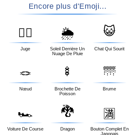
Encore plus d'Emoji...
😺
🧑‍⚖️
🌦️
Juge
Soleil Derrière Un
Chat Qui Sourit
Nuage De Pluie
🍢
🌁
🪢
Nœud
Brochette De
Brume
Poisson
🐉
🏎️
🈵
Voiture De Course
Dragon
Bouton Complet En
Japonais