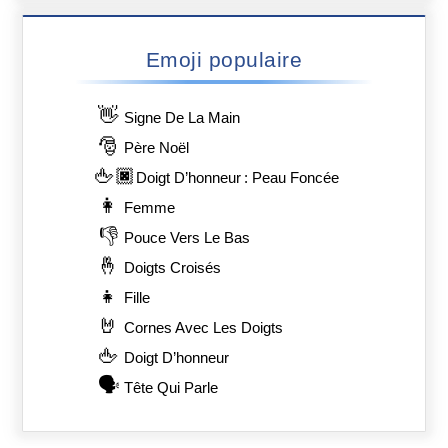
Emoji populaire
👋
Signe De La Main
🎅
Père Noël
🖕🏿
Doigt D’honneur : Peau Foncée
👩
Femme
👎
Pouce Vers Le Bas
🤞
Doigts Croisés
👧
Fille
🤘
Cornes Avec Les Doigts
🖕
Doigt D’honneur
🗣️
Tête Qui Parle