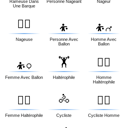
Rameuse Dans
Personne Nageant
Nageur
Une Barque
🏊‍♀️
⛹️
⛹️‍♂️
Nageuse
Personne Avec
Homme Avec
Ballon
Ballon
🏋️
🏋️‍♂️
⛹️‍♀️
Femme Avec Ballon
Haltérophile
Homme
Haltérophile
🚴
🏋️‍♀️
🚴‍♂️
Femme Haltérophile
Cycliste
Cycliste Homme