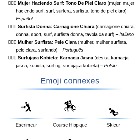
🏄🏻‍♀️
Mujer Haciendo Surf: Tono De Piel Claro
(mujer, mujer
haciendo surf, surf, surfera, surfista, tono de piel claro) –
Español
🏄🏻‍♀️
Surfista Donna: Carnagione Chiara
(carnagione chiara,
donna, sport, surf, surfista donna, tavola da surf) –
Italiano
🏄🏻‍♀️
Mulher Surfista: Pele Clara
(mulher, mulher surfista,
pele clara, surfando) –
Português
🏄🏻‍♀️
Surfująca Kobieta: Karnacja Jasna
(deska, karnacja
jasna, kobieta, surfing, surfująca kobieta) –
Polski
Emoji connexes
🤺
🏇
⛷️
Escrimeur
Course Hippique
Skieur