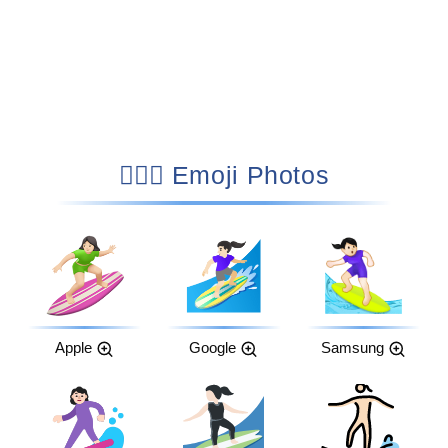
🏄🏻‍♀️ Emoji Photos
Apple
Google
Samsung