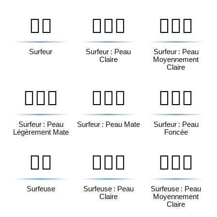
🏄‍♂️
🏄🏻‍♂️
🏄🏼‍♂️
Surfeur
Surfeur : Peau
Surfeur : Peau
Claire
Moyennement
Claire
🏄🏽‍♂️
🏄🏾‍♂️
🏄🏿‍♂️
Surfeur : Peau
Surfeur : Peau Mate
Surfeur : Peau
Légèrement Mate
Foncée
🏄‍♀️
🏄🏻‍♀️
🏄🏼‍♀️
Surfeuse
Surfeuse : Peau
Surfeuse : Peau
Claire
Moyennement
Claire