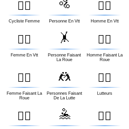
🚵
🚴‍♀️
🚵‍♂️
Cycliste Femme
Personne En Vtt
Homme En Vtt
🤸
🚵‍♀️
🤸‍♂️
Femme En Vtt
Personne Faisant
Homme Faisant La
La Roue
Roue
🤼
🤸‍♀️
🤼‍♂️
Femme Faisant La
Personnes Faisant
Lutteurs
Roue
De La Lutte
🤽
🤼‍♀️
🤽‍♂️