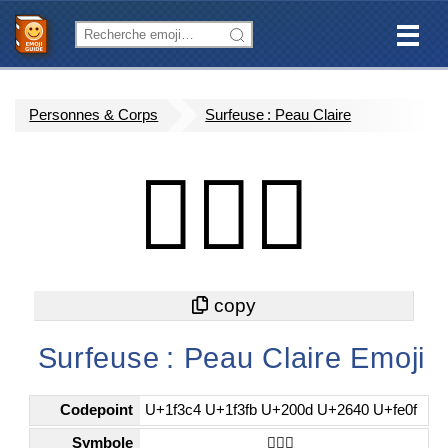
Personnes & Corps
Surfeuse : Peau Claire
🏄🏻‍♀️
Surfeuse : Peau Claire Emoji
Codepoint
U+1f3c4 U+1f3fb U+200d U+2640 U+fe0f
Symbole
🏄🏻‍♀️