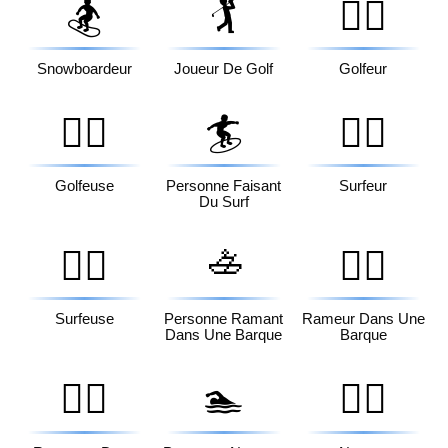
🏂
🏌️
🏌️‍♂️
Snowboardeur
Joueur De Golf
Golfeur
🏌️‍♀️
🏄
🏄‍♂️
Golfeuse
Personne Faisant
Surfeur
Du Surf
🚣
🏄‍♀️
🚣‍♂️
Surfeuse
Personne Ramant
Rameur Dans Une
Dans Une Barque
Barque
🚣‍♀️
🏊
🏊‍♂️