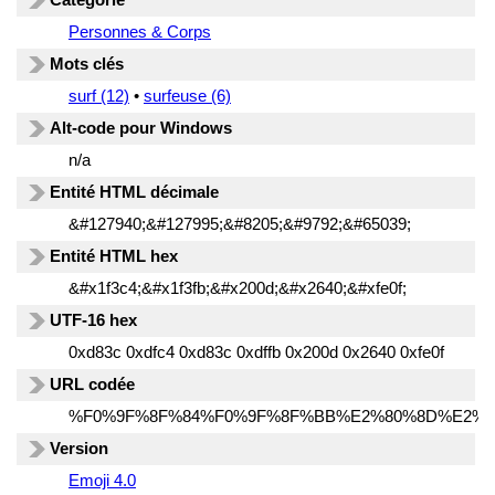
Personnes & Corps
Mots clés
surf (12)
•
surfeuse (6)
Alt-code pour Windows
n/a
Entité HTML décimale
&#127940;&#127995;&#8205;&#9792;&#65039;
Entité HTML hex
&#x1f3c4;&#x1f3fb;&#x200d;&#x2640;&#xfe0f;
UTF-16 hex
0xd83c 0xdfc4 0xd83c 0xdffb 0x200d 0x2640 0xfe0f
URL codée
%F0%9F%8F%84%F0%9F%8F%BB%E2%80%8D%E2%9
Version
Emoji 4.0