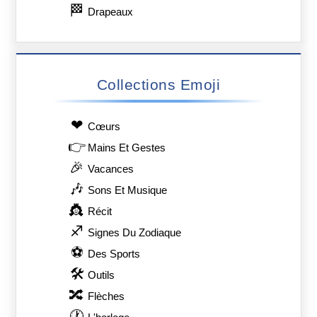
🏁
Drapeaux
Collections Emoji
❤
Сœurs
👉
Mains Et Gestes
🎉
Vacances
🎶
Sons Et Musique
👸
Récit
♐
Signes Du Zodiaque
⚽
Des Sports
🛠
Outils
🔀
Flèches
🕐