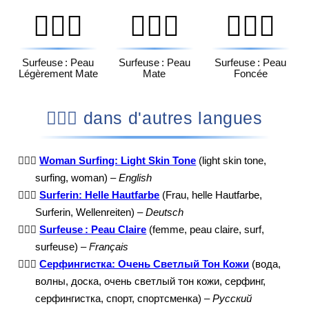
🏄🏽‍♀️
🏄🏾‍♀️
🏄🏿‍♀️
Surfeuse : Peau
Surfeuse : Peau
Surfeuse : Peau
Légèrement Mate
Mate
Foncée
🏄🏻‍♀️ dans d'autres langues
🏄🏻‍♀️
Woman Surfing: Light Skin Tone
(light skin tone,
surfing, woman) –
English
🏄🏻‍♀️
Surferin: Helle Hautfarbe
(Frau, helle Hautfarbe,
Surferin, Wellenreiten) –
Deutsch
🏄🏻‍♀️
Surfeuse : Peau Claire
(femme, peau claire, surf,
surfeuse) –
Français
🏄🏻‍♀️
Серфингистка: Очень Светлый Тон Кожи
(вода,
волны, доска, очень светлый тон кожи, серфинг,
серфингистка, спорт, спортсменка) –
Русский