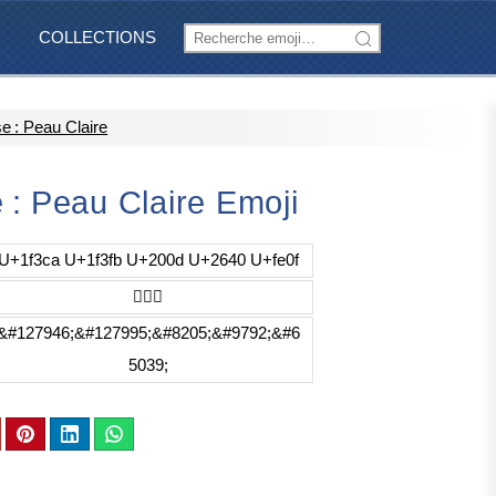
COLLECTIONS
 : Peau Claire
: Peau Claire Emoji
U+1f3ca U+1f3fb U+200d U+2640 U+fe0f
🏊🏻‍♀️
&#127946;&#127995;&#8205;&#9792;&#6
5039;