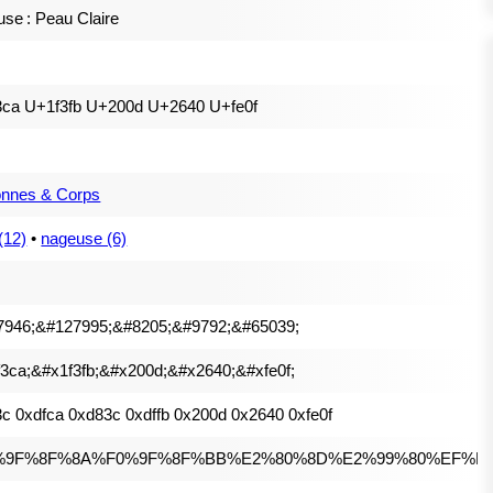
se : Peau Claire
3ca U+1f3fb U+200d U+2640 U+fe0f
onnes & Corps
(12)
•
nageuse (6)
7946;&#127995;&#8205;&#9792;&#65039;
3ca;&#x1f3fb;&#x200d;&#x2640;&#xfe0f;
c 0xdfca 0xd83c 0xdffb 0x200d 0x2640 0xfe0f
%9F%8F%8A%F0%9F%8F%BB%E2%80%8D%E2%99%80%EF%B