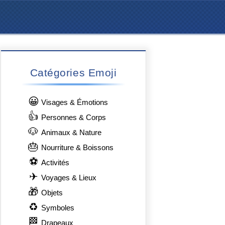
Catégories Emoji
😀
Visages & Émotions
👍
Personnes & Corps
🐶
Animaux & Nature
🎂
Nourriture & Boissons
⚽
Activités
✈
Voyages & Lieux
🎁
Objets
♻
Symboles
🏁
Drapeaux