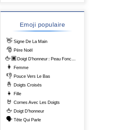
Emoji populaire
👋
Signe De La Main
🎅
Père Noël
🖕🏿
Doigt D’honneur : Peau Foncée
👩
Femme
👎
Pouce Vers Le Bas
🤞
Doigts Croisés
👧
Fille
🤘
Cornes Avec Les Doigts
🖕
Doigt D’honneur
🗣️
Tête Qui Parle
8%8F