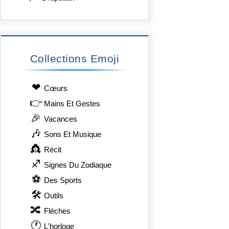
Collections Emoji
❤
Сœurs
👉
Mains Et Gestes
🎉
Vacances
🎶
Sons Et Musique
👸
Récit
♐
Signes Du Zodiaque
⚽
Des Sports
🛠
Outils
🔀
Flèches
🕐
L'horloge