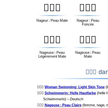
🏊🏾‍♂️
🏊🏿‍♂️
Nageur : Peau Mate
Nageur : Peau
Foncée
🏊🏽‍♀️
🏊🏾‍♀️
Nageuse : Peau
Nageuse : Peau
Légèrement Mate
Mate
🏊🏻‍
🏊🏻‍♀️
Woman Swimming: Light Skin Tone
(
🏊🏻‍♀️
Schwimmerin: Helle Hautfarbe
(helle 
Schwimmerin) –
Deutsch
🏊🏻‍♀️
Nageuse : Peau Claire
(femme, nage, n