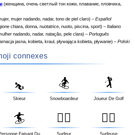
и
(женщина, очень светлый тон кожи, плавание, пловчиха,
ujer, mujer nadando, nadar, tono de piel claro) –
Español
ione chiara, donna, nuotatrice, nuoto, piscina, sport) –
Italiano
ulher nadando, nadar, natação, pele clara) –
Português
arnacja jasna, kobieta, kraul, pływająca kobieta, pływanie) –
Polski
oji connexes
🏂
🏌️
⛷️
Skieur
Snowboardeur
Joueur De Golf
🏄
🏄‍♂️
🏄‍♀️
Personne Faisant Du
Surfeur
Surfeuse