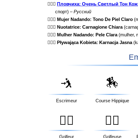
🏊🏻‍♀️
Пловчиха: Очень Светлый Тон Кож
спорт) –
Русский
🏊🏻‍♀️
Mujer Nadando: Tono De Piel Claro
(m
🏊🏻‍♀️
Nuotatrice: Carnagione Chiara
(carnag
🏊🏻‍♀️
Mulher Nadando: Pele Clara
(mulher, m
🏊🏻‍♀️
Pływająca Kobieta: Karnacja Jasna
(k
Em
🤺
🏇
Escrimeur
Course Hippique
🏌️‍♂️
🏌️‍♀️
Golfeur
Golfeuse