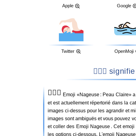
Apple
Google
Twitter
OpenMoji
🏊🏻‍♀️ s
🏊🏻‍♀️
Emoji «Nageuse : Peau Claire» a 
et est actuellement répertorié dans la ca
images ci-dessus pour les agrandir et m
images sont ambiguës et vous pouvez voi
et coller des Emoji Nageuse . Cet emoji pe
les options ci-dessous. L'emoji Nageuse 