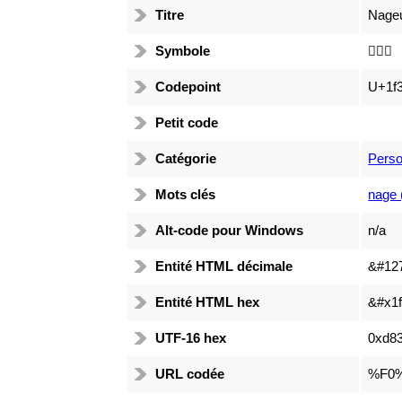
Titre
Nageu
Symbole
🏊🏻‍♀️
Codepoint
U+1f
Petit code
Catégorie
Pers
Mots clés
nage 
Alt-code pour Windows
n/a
Entité HTML décimale
&#12
Entité HTML hex
&#x1f
UTF-16 hex
0xd83
URL codée
%F0