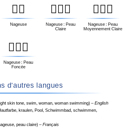
🏊‍♀️
🏊🏻‍♀️
🏊🏼‍♀️
Nageuse
Nageuse : Peau
Nageuse : Peau
Claire
Moyennement Claire
🏊🏿‍♀️
Nageuse : Peau
Foncée
♀️ dans d'autres langues
light skin tone, swim, woman, woman swimming) –
English
Hautfarbe, kraulen, Pool, Schwimmbad, schwimmen,
ageuse, peau claire) –
Français