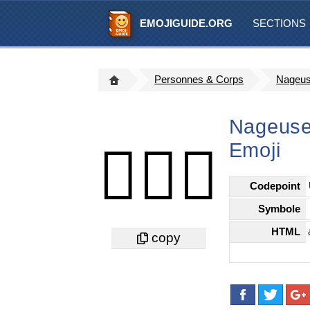
EMOJIGUIDE.ORG
SECTIONS
Personnes & Corps
Nageus
Nageuse
Emoji
🏊🏼‍♀️
Codepoint
Symbole
HTML