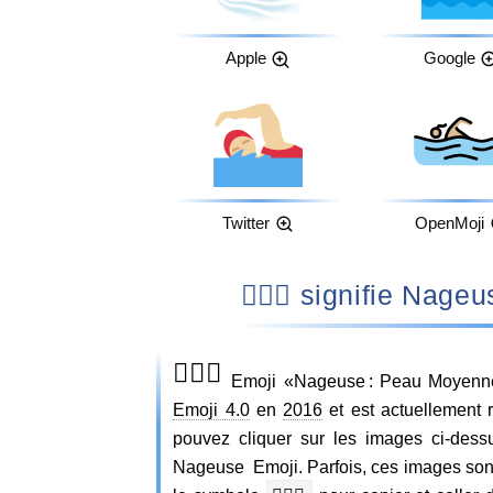
Apple
Google
Twitter
OpenMoji
🏊🏼‍♀️ signifie
🏊🏼‍♀️
Emoji «Nageuse : Peau Moyennem
Emoji 4.0
en
2016
et est actuellement 
pouvez cliquer sur les images ci-dess
Nageuse Emoji. Parfois, ces images sont