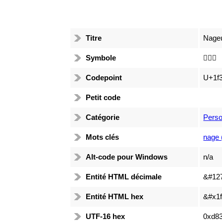
Titre
Nageu
Symbole
🏊🏼‍♀️
Codepoint
U+1f
Petit code
Catégorie
Pers
Mots clés
nage 
Alt-code pour Windows
n/a
Entité HTML décimale
&#12
Entité HTML hex
&#x1f
UTF-16 hex
0xd83