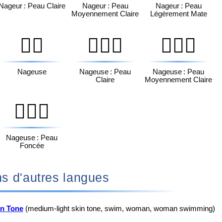
Nageur : Peau Claire
Nageur : Peau
Nageur : Peau
Moyennement Claire
Légèrement Mate
🏊‍♀️
🏊🏻‍♀️
🏊🏼‍♀️
Nageuse
Nageuse : Peau
Nageuse : Peau
Claire
Moyennement Claire
🏊🏿‍♀️
Nageuse : Peau
Foncée
♀️ dans d'autres langues
n Tone
(medium-light skin tone, swim, woman, woman swimming)