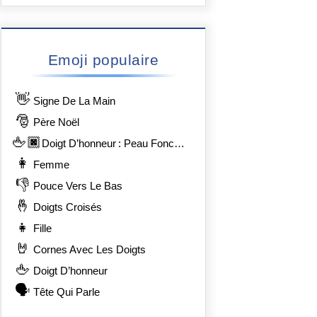
Emoji populaire
👋
Signe De La Main
🎅
Père Noël
🖕🏿
Doigt D’honneur : Peau Foncée
👩
Femme
👎
Pouce Vers Le Bas
🤞
Doigts Croisés
👧
Fille
🤘
Cornes Avec Les Doigts
🖕
Doigt D’honneur
🗣️
Tête Qui Parle