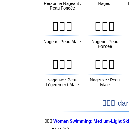
Personne Nageant :
Nageur
Peau Foncée
🏊🏾‍♂️
🏊🏿‍♂️
Nageur : Peau Mate
Nageur : Peau
Foncée
🏊🏽‍♀️
🏊🏾‍♀️
Nageuse : Peau
Nageuse : Peau
Légèrement Mate
Mate
🏊🏼‍
🏊🏼‍♀️
Woman Swimming: Medium-Light Ski
–
English