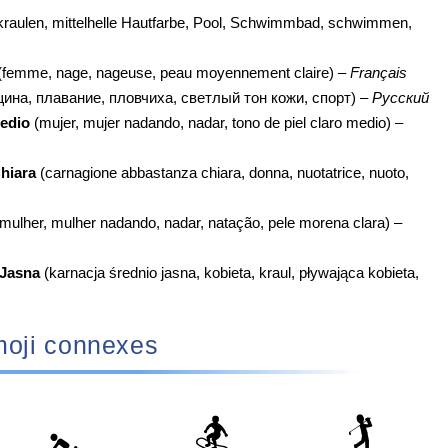
kraulen, mittelhelle Hautfarbe, Pool, Schwimmbad, schwimmen,
(femme, nage, nageuse, peau moyennement claire) –
Français
ина, плавание, пловчиха, светлый тон кожи, спорт) –
Русский
edio
(mujer, mujer nadando, nadar, tono de piel claro medio) –
hiara
(carnagione abbastanza chiara, donna, nuotatrice, nuoto,
mulher, mulher nadando, nadar, natação, pele morena clara) –
 Jasna
(karnacja średnio jasna, kobieta, kraul, pływająca kobieta,
oji connexes
🏂
🏌️