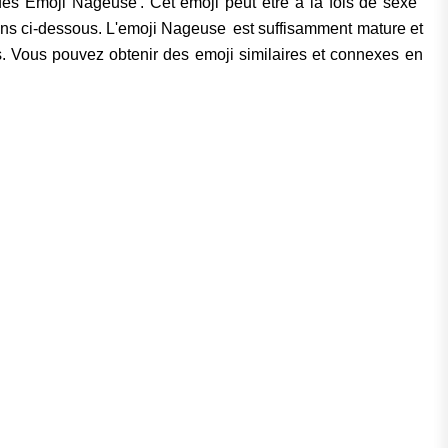
des Emoji Nageuse . Cet emoji peut être à la fois de sexe
options ci-dessous. L'emoji Nageuse est suffisamment mature et
ls. Vous pouvez obtenir des emoji similaires et connexes en