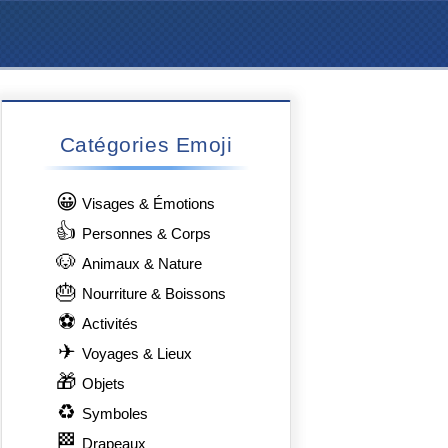
Catégories Emoji
😀
Visages & Émotions
👍
Personnes & Corps
🐶
Animaux & Nature
🎂
Nourriture & Boissons
⚽
Activités
✈
Voyages & Lieux
🎁
Objets
♻
Symboles
🏁
Drapeaux