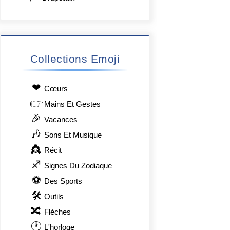
Collections Emoji
❤
Сœurs
👉
Mains Et Gestes
🎉
Vacances
🎶
Sons Et Musique
👸
Récit
♐
Signes Du Zodiaque
⚽
Des Sports
🛠
Outils
🔀
Flèches
🕐
L'horloge