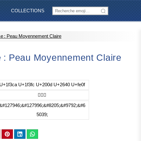
COLLECTIONS
e : Peau Moyennement Claire
 : Peau Moyennement Claire
U+1f3ca U+1f3fc U+200d U+2640 U+fe0f
🏊🏼‍♀️
&#127946;&#127996;&#8205;&#9792;&#6
5039;