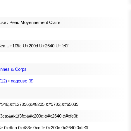
se : Peau Moyennement Claire
3ca U+1f3fc U+200d U+2640 U+fe0f
onnes & Corps
(12)
•
nageuse (6)
7946;&#127996;&#8205;&#9792;&#65039;
3ca;&#x1f3fc;&#x200d;&#x2640;&#xfe0f;
c 0xdfca 0xd83c 0xdffc 0x200d 0x2640 0xfe0f