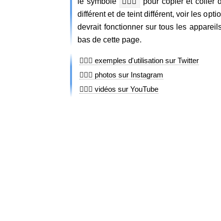
le symbole
🏊🏼‍♀️
pour copier et coller 
différent et de teint différent, voir les 
devrait fonctionner sur tous les apparei
bas de cette page.
🏊🏼‍♀️ exemples d'utilisation sur Twitter
🏊🏼‍♀️ photos sur Instagram
🏊🏼‍♀️ vidéos sur YouTube