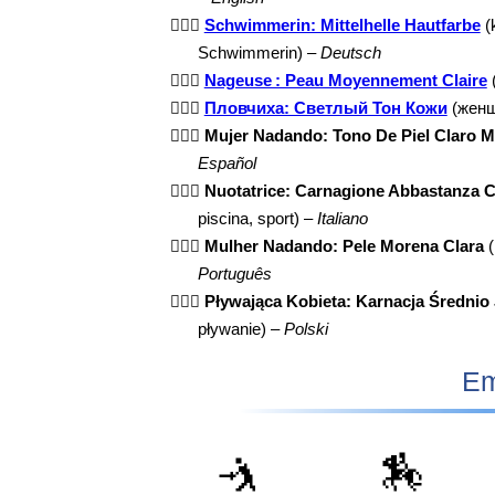
🏊🏼‍♀️
Schwimmerin: Mittelhelle Hautfarbe
(
Schwimmerin) –
Deutsch
🏊🏼‍♀️
Nageuse : Peau Moyennement Claire
🏊🏼‍♀️
Пловчиха: Светлый Тон Кожи
(женщ
🏊🏼‍♀️
Mujer Nadando: Tono De Piel Claro M
Español
🏊🏼‍♀️
Nuotatrice: Carnagione Abbastanza C
piscina, sport) –
Italiano
🏊🏼‍♀️
Mulher Nadando: Pele Morena Clara
(
Português
🏊🏼‍♀️
Pływająca Kobieta: Karnacja Średnio
pływanie) –
Polski
Em
🤺
🏇