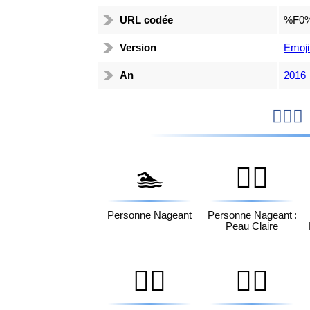
URL codée
%F0
Version
Emoji
An
2016

🏊
🏊🏻
Personne Nageant
Personne Nageant :
Peau Claire
🏊🏿
🏊‍♂️