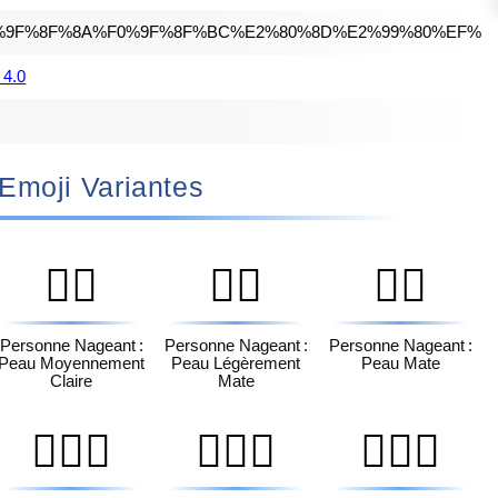
%9F%8F%8A%F0%9F%8F%BC%E2%80%8D%E2%99%80%EF%B
 4.0
🏼‍♀️ Emoji Variantes
🏊🏼
🏊🏽
🏊🏾
Personne Nageant :
Personne Nageant :
Personne Nageant :
Peau Moyennement
Peau Légèrement
Peau Mate
Claire
Mate
🏊🏻‍♂️
🏊🏼‍♂️
🏊🏽‍♂️